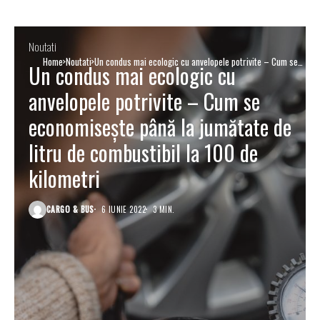
Noutati
Home
Noutati
Un condus mai ecologic cu anvelopele potrivite – Cum se
Un condus mai ecologic cu
economisește până la jumătate de litru de combustibil la
100 de kilometri
anvelopele potrivite – Cum se
economisește până la jumătate de
litru de combustibil la 100 de
kilometri
CARGO & BUS
6 IUNIE 2022
3 MIN.