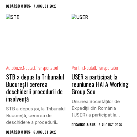
DE
CARGO & BUS
7 AUGUST 2026
Autobuze
Noutati
Transportatori
Maritim
Noutati
Transportatori
STB a depus la Tribunalul
USER a participat la
București cererea
reuniunea FIATA Working
deschiderii procedurii de
Group Sea
insolvență
Uniunea Societăților de
Expediții din România
STB a depus joi, la Tribunalul
(USER) a participat la
Bucureşti, cererea de
reuniunea online...
deschidere a procedurii...
DE
CARGO & BUS
6 AUGUST 2026
DE
CARGO & BUS
6 AUGUST 2026