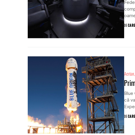
Feder
compa
oamen
DE
CAR
Aerian
Prim
Blue 
că va
Exper
DE
CAR