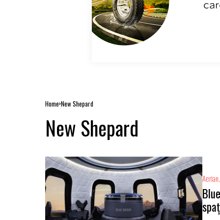
Home
New Shepard
New Shepard
Aerian
Blue
spaț