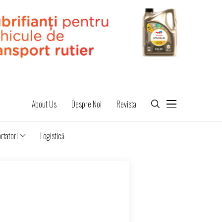
About Us
Despre Noi
Revista
rtatori
Logistică