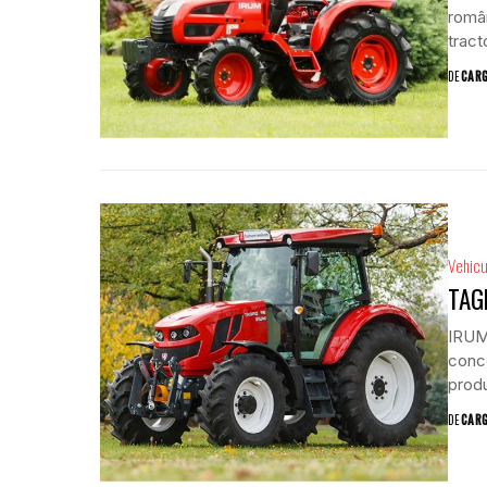
român
tract
DE
CAR
Vehicu
TAG
IRUM
conce
produ
DE
CAR