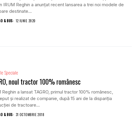
 IRUM Reghin a anunțat recent lansarea a trei noi modele de
oare destinate...
GO & BUS
12 IUNIE 2020
le Speciale
RO, noul tractor 100% românesc
 Reghin a lansat TAGRO, primul tractor 100% românesc,
put şi realizat de companie, după 15 ani de la dispariţia
cţiei de tractoare...
GO & BUS
31 OCTOMBRIE 2018