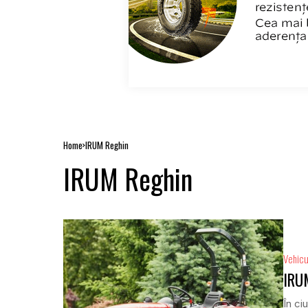
Home
IRUM Reghin
IRUM Reghin
Vehicu
IRUM
În ci