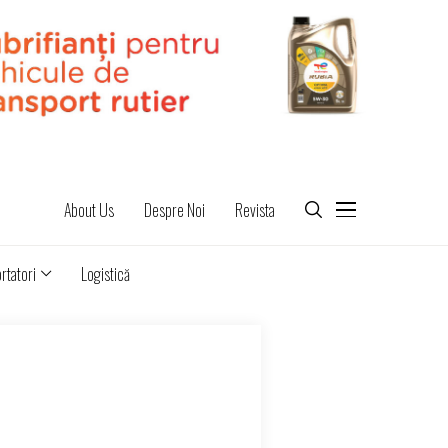
About Us
Despre Noi
Revista
rtatori
Logistică