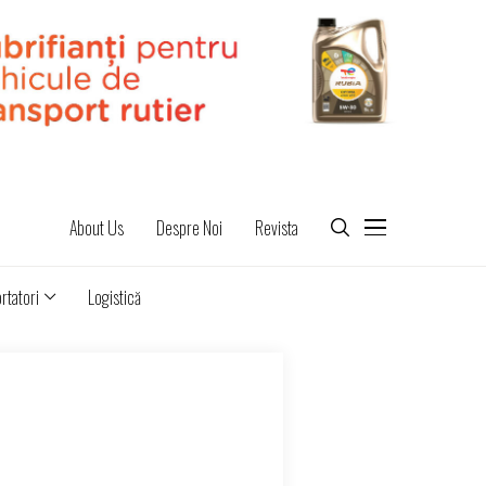
About Us
Despre Noi
Revista
rtatori
Logistică