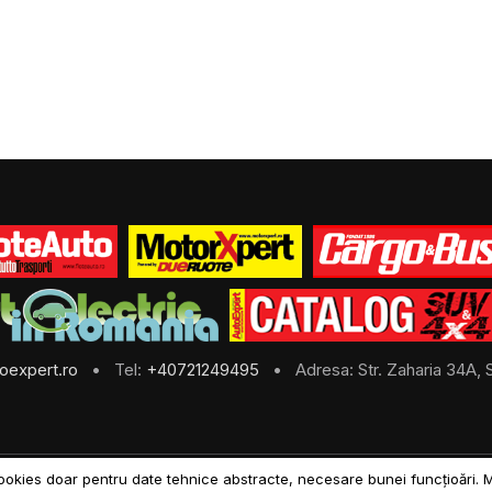
oexpert.ro
• Tel:
+40721249495
• Adresa: Str. Zaharia 34A, S
ookies doar pentru date tehnice abstracte, necesare bunei funcțioări. 