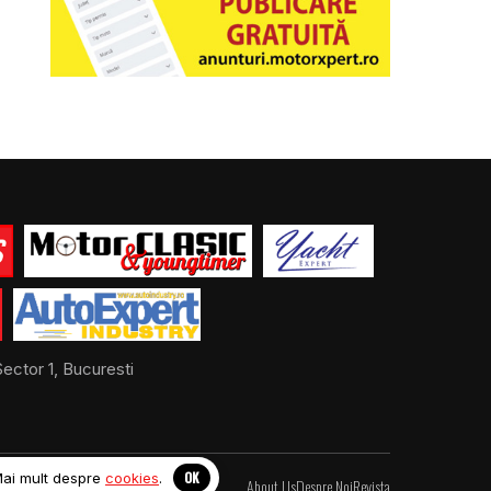
ector 1, Bucuresti
OK
Mai mult despre
cookies
.
About Us
Despre Noi
Revista