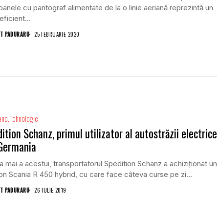
anele cu pantograf alimentate de la o linie aeriană reprezintă un
ficient...
T PADURARU
25 FEBRUARIE 2020
ane
Tehnologie
ition Schanz, primul utilizator al autostrăzii electrice
 Germania
na mai a acestui, transportatorul Spedition Schanz a achiziționat un
n Scania R 450 hybrid, cu care face câteva curse pe zi...
T PADURARU
26 IULIE 2019