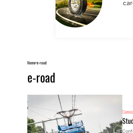
Home
e-road
e-road
Camio
Stud
Confo