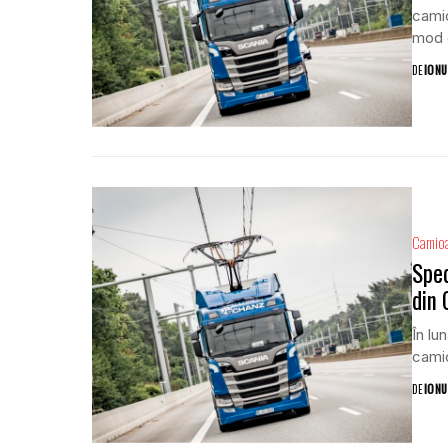
camio
mod e
DE
IONU
Camio
Sped
din
În lu
camio
DE
IONU