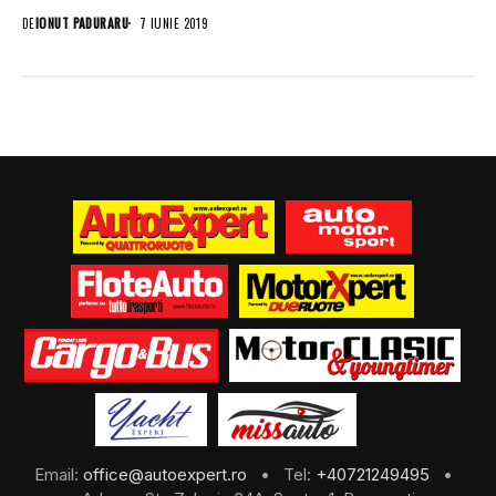
DE
IONUT PADURARU
7 IUNIE 2019
Email:
office@autoexpert.ro
• Tel:
+40721249495
•