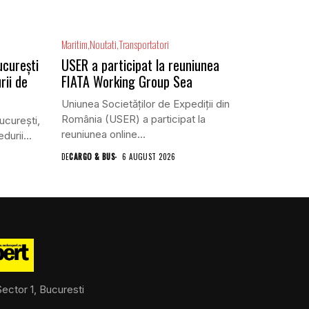
Maritim
Noutati
Transportatori
ucurești
USER a participat la reuniunea
rii de
FIATA Working Group Sea
Uniunea Societăților de Expediții din
România (USER) a participat la
ucureşti,
reuniunea online...
urii...
DE
CARGO & BUS
6 AUGUST 2026
ector 1, Bucuresti