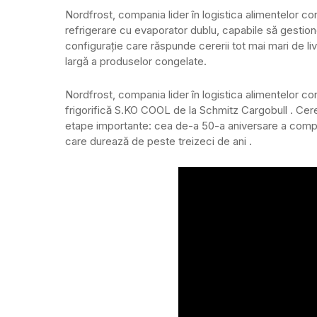
Nordfrost, compania lider în logistica alimentelor c
refrigerare cu evaporator dublu, capabile să gestion
configurație care răspunde cererii tot mai mari de livră
largă a produselor congelate.
Nordfrost, compania lider în logistica alimentelor c
frigorifică S.KO COOL de la Schmitz Cargobull . Cer
etape importante: cea de-a 50-a aniversare a compan
care durează de peste treizeci de ani .