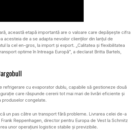
oară, această etapă importantă are o valoare care depășește cifra
tea acesteia de a se adapta nevoilor clienților din lanțul de
 la cel en-gros, la import și export. „Calitatea și flexibilitatea
ransport optime în întreaga Europă”, a declarat Britta Bartels,
argobull
e refrigerare cu evaporator dublu, capabile să gestioneze două
gurație care răspunde cererii tot mai mari de livrări eficiente și
ă a produselor congelate.
ă un pas către un transport fără probleme. Livrarea celei de-a
at Frank Reppenhagen, director pentru Europa de Vest la Schmitz
erea unor operațiuni logistice stabile și previzibile.