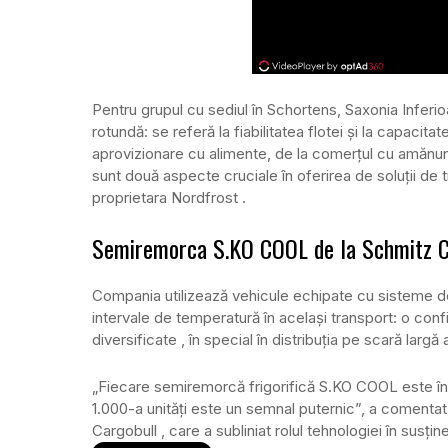
Pentru grupul cu sediul în Schortens, Saxonia Inferi
rotundă: se referă la fiabilitatea flotei și la capacita
aprovizionare cu alimente, de la comerțul cu amănuntul
sunt două aspecte cruciale în oferirea de soluții de t
proprietara Nordfrost .
Semiremorca S.KO COOL de la Schmitz C
Compania utilizează vehicule echipate cu sisteme d
intervale de temperatură în același transport: o confi
diversificate , în special în distribuția pe scară larg
„Fiecare semiremorcă frigorifică S.KO COOL este înc
1.000-a unități este un semnal puternic”, a coment
Cargobull , care a subliniat rolul tehnologiei în susțin