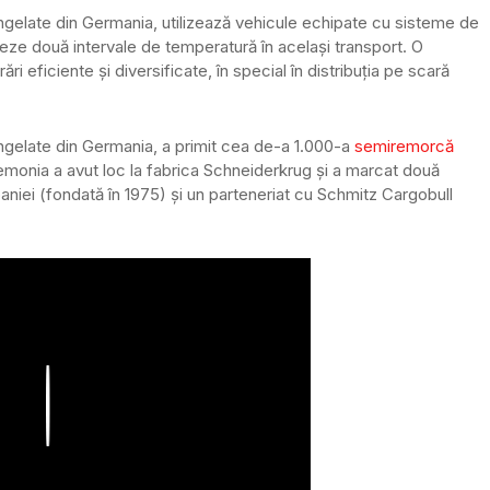
ongelate din Germania, utilizează vehicule echipate cu sisteme de
eze două intervale de temperatură în același transport. O
ri eficiente și diversificate, în special în distribuția pe scară
ongelate din Germania, a primit cea de-a 1.000-a
semiremorcă
emonia a avut loc la fabrica Schneiderkrug și a marcat două
iei (fondată în 1975) și un parteneriat cu Schmitz Cargobull
Play