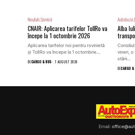
Noutati
Servicii
Autobuze
CNAIR: Aplicarea tarifelor TollRo va
Alba Iu
începe la 1 octombrie 2026
transpo
Aplicarea tarifelor noi pentru rovinietă
Consiliul
și TollRo va începe la 1 octombrie...
vineri, o
stării...
DE
CARGO & BUS
7 AUGUST 2026
DE
CARGO &
Email:
office@aut