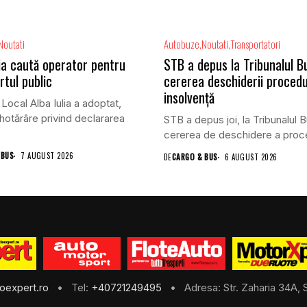
Noutati
Autobuze
Noutati
Transportatori
lia caută operator pentru
STB a depus la Tribunalul B
rtul public
cererea deschiderii procedu
insolvență
 Local Alba Iulia a adoptat,
 hotărâre privind declararea
STB a depus joi, la Tribunalul B
cererea de deschidere a proced
 BUS
7 AUGUST 2026
DE
CARGO & BUS
6 AUGUST 2026
oexpert.ro
• Tel:
+40721249495
• Adresa: Str. Zaharia 34A, S