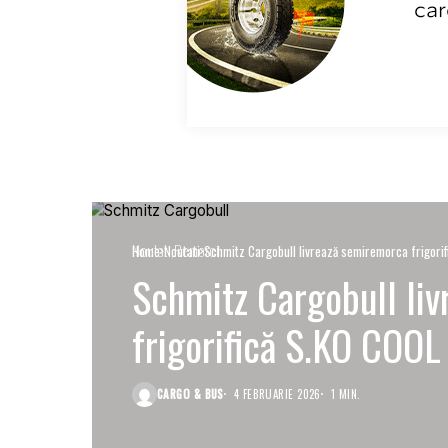
Noutati
Remorci
Home
Noutati
Schmitz Cargobull livrează semiremorca frigori
Schmitz Cargobull li
frigorifică S.KO COOL
CARGO & BUS
4 FEBRUARIE 2026
1 MIN.