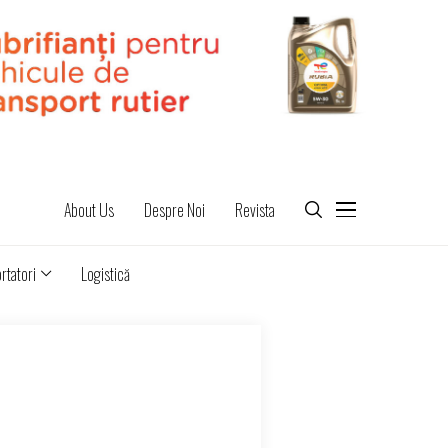
About Us
Despre Noi
Revista
rtatori
Logistică