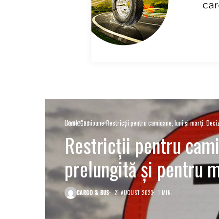
Camioane
Home
Camioane
Restricții pentru camioane, luni și marți. Deci
Restricții pentru cami
prelungită și pentru m
CARGO & BUS
21 AUGUST 2023
1 MIN.