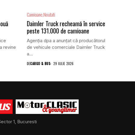
Camioane
Noutati
două
Daimler Truck recheamă în service
peste 131.000 de camioane
ice
Agenția dpa a anunțat că producătorul
a revine
de vehicule comerciale Daimler Truck
a...
DE
CARGO & BUS
29 IULIE 2026
ector 1, Bucuresti