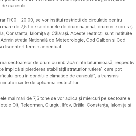
te de caniculă.
ar 11:00 – 20:00, se vor institui restricții de circulație pentru
 mare de 7,5 t pe sectoarele de drum național, drumuri expres și
la, Constanța, Ialomița și Călărași. Aceste restricții sunt instituite
e Administrația Națională de Meteorologie, Cod Galben și Cod
 și disconfort termic accentuat.
area sectoarelor de drum cu îmbrăcăminte bituminoasă, respectiv
 implică și pierderea stabilității straturilor rutiere) care pot
ficului greu în condițiile climatice de caniculă”, a transmis
nute înainte de aplicarea restricțiilor.
ele mai mari de 7,5 tone se vor aplica şi miercuri pe sectoarele
ţele Olt, Teleorman, Giurgiu, Ilfov, Brăila, Constanţa, Ialomiţa şi