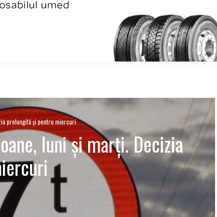
zia prelungită și pentru miercuri
oane, luni și marți. Decizia
iercuri