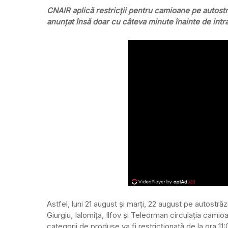
CNAIR aplică restricții pentru camioane pe autostră
anunțat însă doar cu câteva minute înainte de intra
Astfel, luni 21 august și marți, 22 august pe autostrăz
Giurgiu, Ialomița, Ilfov și Teleorman circulația camioa
categorii de produse va fi restricționată de la ora 1