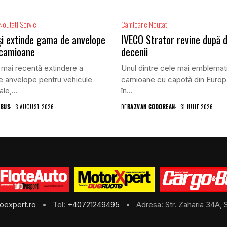
Noutati
Servicii
Camioane
Noutati
își extinde gama de anvelope
IVECO Strator revine după 
 camioane
decenii
 mai recentă extindere a
Unul dintre cele mai emblemat
 anvelope pentru vehicule
camioane cu capotă din Europ
le,...
în...
 BUS
3 AUGUST 2026
DE
RAZVAN CODOREAN
31 IULIE 2026
oexpert.ro
• Tel:
+40721249495
• Adresa: Str. Zaharia 34A, S