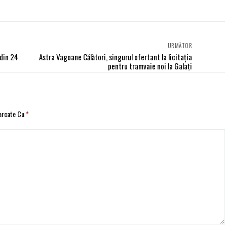
URMĂTOR
 din 24
Astra Vagoane Călători, singurul ofertant la licitația
pentru tramvaie noi la Galați
Marcate Cu
*