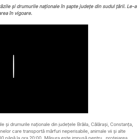
zile și drumurile naționale în șapte județe din sudul țării. Le-a
rea în vigoare.
Play
ile și drumurile naționale din județele Brăila, Călărași, Constanța,
nelor care transportă mărfuri neperisabile, animale vii și alte
1:00 până la ora 20:00. Măsura este impusă pentru ,,protejarea