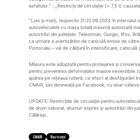
asfaltului ” : ,,Restricții de circulație (> 7,5 t) cauza
”Luni și marți, respectiv 21-22.08.2023, în intervalul or
autovehiculele cu masa totală maximă autorizată mai
autostrăzi din județele: Teleorman, Giurgiu, Ilfov, Brăi
ca urmare a avertizărilor de caniculă emise de cătr
Portocaliu – val de căldură în intensificare, caniculă
Măsura este adoptată pentru protejarea și conserv
pentru prevenirea deformațiilor majore ireversibile (ce
apărea pe rețeaua rutieră, ca efect al desfășurării tra
CNAIR, luni dimineață pe Facebook, cu doar câteva mi
UPDATE: Restricţiile de circulaţie pentru autovehicul
de drum naţional, drumuri expres şi autostrăzi din jude
Călăraşi..
CNAIR
Restricții