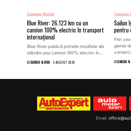
Camioane
Noutati
Camioane
Blue River: 26.123 km cu un
Sailun 
camion 100% electric în transport
pentru
internațional
Prin cea
gamei de
Blue River publică primele rezultate ale
comercia
utilizării unui camion 100% electric în...
DE
CARGO &
DE
CARGO & BUS
5 AUGUST 2026
Email:
office@aut