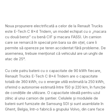
Noua propunere electrificată a celor de la Renault Trucks
este E-Tech C 8×4 Tridem, un model echipat cu o „macara
cu două benzi” cu benă CIF și macara FASSI. Un camion
care se remarcă în special prin bara sa din oțel, care îi
permite să opereze pe teren accidentat fără probleme. De
asemenea, trebuie menționat că vehiculul are un unghi de
atac de 25°.
Cu cele patru baterii cu o capacitate de 90 kWh fiecare,
Renault Trucks E-Tech C 8×4 Tridem are o capacitate
totală de 360 kWh, cu o energie utilă estimată la 250 kWh,
oferind o autonomie estimată între 150 și 220 km, în funcție
de condițiile de utilizare. O capacitate ideală pentru uzul
zilnic al unui camion de șantier. Celulele și modulele de
baterii sunt furnizate de Samsung SDI și sunt asamblate în
Ghent, Belgia, într-o fabrică a grupului Volvo, din care face