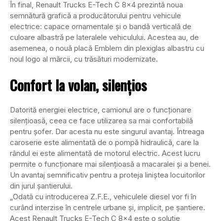
În final, Renault Trucks E-Tech C 8×4 prezintă noua
semnătură grafică a producătorului pentru vehicule
electrice: capace ornamentale și o bandă verticală de
culoare albastră pe lateralele vehiculului. Acestea au, de
asemenea, o nouă placă Emblem din plexiglas albastru cu
noul logo al mărcii, cu trăsături modernizate.
Confort la volan, silențios
Datorită energiei electrice, camionul are o funcționare
silențioasă, ceea ce face utilizarea sa mai confortabilă
pentru șofer. Dar acesta nu este singurul avantaj. Întreaga
caroserie este alimentată de o pompă hidraulică, care la
rândul ei este alimentată de motorul electric. Acest lucru
permite o funcționare mai silențioasă a macaralei și a benei.
Un avantaj semnificativ pentru a proteja liniștea locuitorilor
din jurul șantierului.
„Odată cu introducerea Z.F.E., vehiculele diesel vor fi în
curând interzise în centrele urbane și, implicit, pe șantiere.
Acest Renault Trucks E-Tech C 8×4 este o soluție