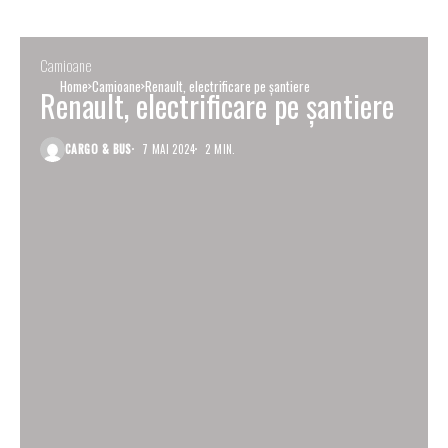
Camioane
Home
Camioane
Renault, electrificare pe șantiere
Renault, electrificare pe șantiere
CARGO & BUS
7 MAI 2024
2 MIN.