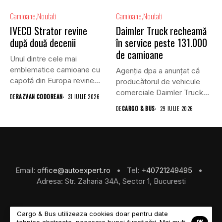
Camioane
Noutati
Camioane
Noutati
IVECO Strator revine
Daimler Truck recheamă
după două decenii
în service peste 131.000
de camioane
Unul dintre cele mai
emblematice camioane cu
Agenția dpa a anunțat că
capotă din Europa revine
producătorul de vehicule
în...
comerciale Daimler Truck
DE
RAZVAN CODOREAN
31 IULIE 2026
a...
DE
CARGO & BUS
29 IULIE 2026
Email:
office@autoexpert.ro
• Tel:
+40721249495
•
Adresa: Str. Zaharia 34A, Sector 1, Bucuresti
Cargo & Bus utilizeaza cookies doar pentru date