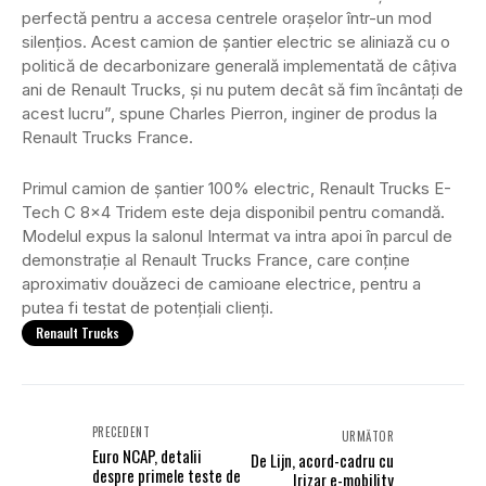
perfectă pentru a accesa centrele orașelor într-un mod
silențios. Acest camion de șantier electric se aliniază cu o
politică de decarbonizare generală implementată de câțiva
ani de Renault Trucks, și nu putem decât să fim încântați de
acest lucru”, spune Charles Pierron, inginer de produs la
Renault Trucks France.
Primul camion de șantier 100% electric, Renault Trucks E-
Tech C 8×4 Tridem este deja disponibil pentru comandă.
Modelul expus la salonul Intermat va intra apoi în parcul de
demonstrație al Renault Trucks France, care conține
aproximativ douăzeci de camioane electrice, pentru a
putea fi testat de potențiali clienți.
Renault Trucks
PRECEDENT
URMĂTOR
Euro NCAP, detalii
De Lijn, acord-cadru cu
despre primele teste de
Irizar e-mobility