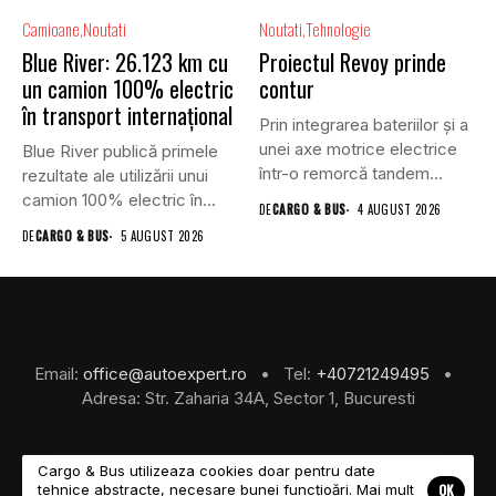
Camioane
Noutati
Noutati
Tehnologie
Blue River: 26.123 km cu
Proiectul Revoy prinde
un camion 100% electric
contur
în transport internațional
Prin integrarea bateriilor și a
unei axe motrice electrice
Blue River publică primele
într-o remorcă tandem...
rezultate ale utilizării unui
camion 100% electric în...
DE
CARGO & BUS
4 AUGUST 2026
DE
CARGO & BUS
5 AUGUST 2026
Email:
office@autoexpert.ro
• Tel:
+40721249495
•
Adresa: Str. Zaharia 34A, Sector 1, Bucuresti
Cargo & Bus utilizeaza cookies doar pentru date
OK
tehnice abstracte, necesare bunei funcțioări. Mai mult
©2026 Cargo & Bus