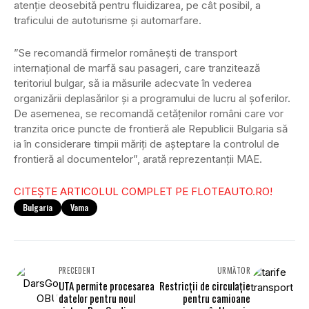
atenţie deosebită pentru fluidizarea, pe cât posibil, a
traficului de autoturisme şi automarfare.
”Se recomandă firmelor româneşti de transport
internaţional de marfă sau pasageri, care tranzitează
teritoriul bulgar, să ia măsurile adecvate în vederea
organizării deplasărilor şi a programului de lucru al şoferilor.
De asemenea, se recomandă cetăţenilor români care vor
tranzita orice puncte de frontieră ale Republicii Bulgaria să
ia în considerare timpii măriţi de aşteptare la controlul de
frontieră al documentelor”, arată reprezentanţii MAE.
CITEȘTE ARTICOLUL COMPLET PE FLOTEAUTO.RO!
Bulgaria
Vama
PRECEDENT
URMĂTOR
UTA permite procesarea
Restricţii de circulaţie
datelor pentru noul
pentru camioane