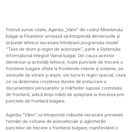
Potrivit sursei citate, Agenţia „Vămi” din cadrul Ministerului
bulgar al Finanţelor urmează să întreprindă demersurile şi
acţiunile tehnice necesare întreţinerii programului model
”Taxe de drum şi regim de autorizare”, parte a Sistemului
Informaţional Integrat Vamal bulgar. Din cauza acestor
demersuri şi activităţi tehnice, toate punctele de trecere a
frontierei bulgare aflate la frontierele interne şi externe, pe
sensurile de intrare şi ieşire, vor lucra în regim special, ceea
ce va determina creşterea duratei de prelucrare a
documentelor persoanelor şi mărfurilor supuse controlului
de frontieră, adică timpi măriţi de aşteptare la trecerea prin
punctele de frontieră bulgare.
Agenţia ”Vămi” va întreprinde măsurile necesare prevenirii
formării de coloane de autovehicule şi aglomerării
punctelor de trecere a frontierei bulgare, manifestând o