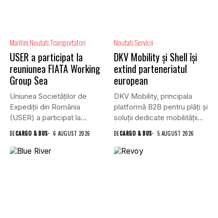
Maritim
Noutati
Transportatori
Noutati
Servicii
USER a participat la
DKV Mobility și Shell își
reuniunea FIATA Working
extind parteneriatul
Group Sea
european
Uniunea Societăților de
DKV Mobility, principala
Expediții din România
platformă B2B pentru plăți și
(USER) a participat la
soluții dedicate mobilității
reuniunea online...
rutiere,...
DE
CARGO & BUS
6 AUGUST 2026
DE
CARGO & BUS
5 AUGUST 2026