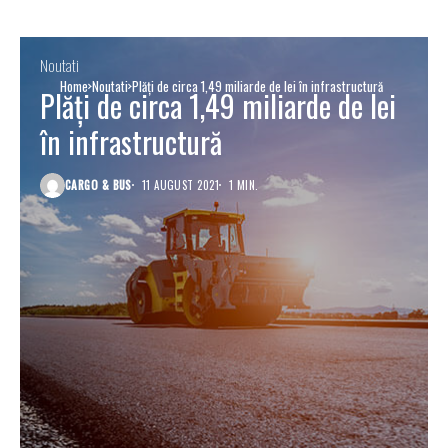
Noutati
Home
Noutati
Plăți de circa 1,49 miliarde de lei în infrastructură
Plăți de circa 1,49 miliarde de lei
în infrastructură
CARGO & BUS
11 AUGUST 2021
1 MIN.