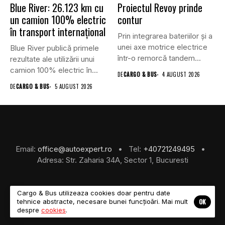
Blue River: 26.123 km cu
Proiectul Revoy prinde
un camion 100% electric
contur
în transport internațional
Prin integrarea bateriilor și a
unei axe motrice electrice
Blue River publică primele
într-o remorcă tandem...
rezultate ale utilizării unui
camion 100% electric în...
DE
CARGO & BUS
4 AUGUST 2026
DE
CARGO & BUS
5 AUGUST 2026
Email:
office@autoexpert.ro
• Tel:
+40721249495
•
Adresa: Str. Zaharia 34A, Sector 1, Bucuresti
Cargo & Bus utilizeaza cookies doar pentru date
OK
tehnice abstracte, necesare bunei funcțioări. Mai mult
©2026 Cargo & Bus
despre
cookies
.
About Us
Despre Noi
Revista