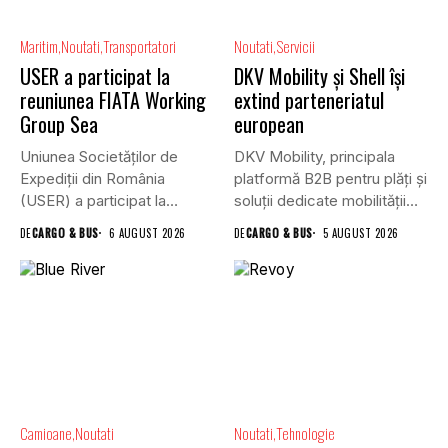
Maritim
Noutati
Transportatori
Noutati
Servicii
USER a participat la
DKV Mobility și Shell își
reuniunea FIATA Working
extind parteneriatul
Group Sea
european
Uniunea Societăților de
DKV Mobility, principala
Expediții din România
platformă B2B pentru plăți și
(USER) a participat la
soluții dedicate mobilității
reuniunea online...
rutiere,...
DE
CARGO & BUS
6 AUGUST 2026
DE
CARGO & BUS
5 AUGUST 2026
Camioane
Noutati
Noutati
Tehnologie