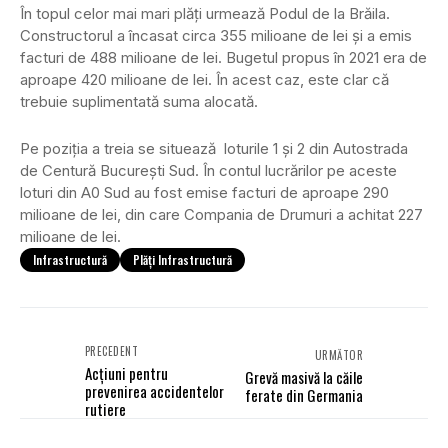
În topul celor mai mari plăți urmează Podul de la Brăila.
Constructorul a încasat circa 355 milioane de lei și a emis
facturi de 488 milioane de lei. Bugetul propus în 2021 era de
aproape 420 milioane de lei. În acest caz, este clar că
trebuie suplimentată suma alocată.
Pe poziția a treia se situează loturile 1 și 2 din Autostrada
de Centură București Sud. În contul lucrărilor pe aceste
loturi din A0 Sud au fost emise facturi de aproape 290
milioane de lei, din care Compania de Drumuri a achitat 227
milioane de lei.
Infrastructură
Plăți Infrastructură
PRECEDENT
URMĂTOR
Acțiuni pentru
Grevă masivă la căile
prevenirea accidentelor
ferate din Germania
rutiere