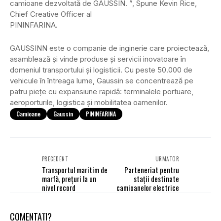
camioane dezvoltată de GAUSSIN. ”, Spune Kevin Rice,
Chief Creative Officer al
PININFARINA.
GAUSSINN este o companie de inginerie care proiectează,
asamblează și vinde produse și servicii inovatoare în
domeniul transportului și logisticii. Cu peste 50.000 de
vehicule în întreaga lume, Gaussin se concentrează pe
patru piețe cu expansiune rapidă: terminalele portuare,
aeroporturile, logistica și mobilitatea oamenilor.
Camioane
Gaussin
PININFARINA
PRECEDENT
URMĂTOR
Transportul maritim de
Parteneriat pentru
marfă, prețuri la un
stații destinate
nivel record
camioanelor electrice
COMENTAȚI?