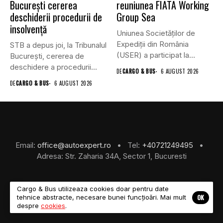
București cererea
reuniunea FIATA Working
deschiderii procedurii de
Group Sea
insolvență
Uniunea Societăților de
Expediții din România
STB a depus joi, la Tribunalul
(USER) a participat la
Bucureşti, cererea de
reuniunea online...
deschidere a procedurii...
DE
CARGO & BUS
6 AUGUST 2026
DE
CARGO & BUS
6 AUGUST 2026
Email:
office@autoexpert.ro
• Tel:
+40721249495
•
Adresa: Str. Zaharia 34A, Sector 1, Bucuresti
Cargo & Bus utilizeaza cookies doar pentru date
OK
tehnice abstracte, necesare bunei funcțioări. Mai mult
©2026 Cargo & Bus
despre
cookies
.
About Us
Despre Noi
Revista