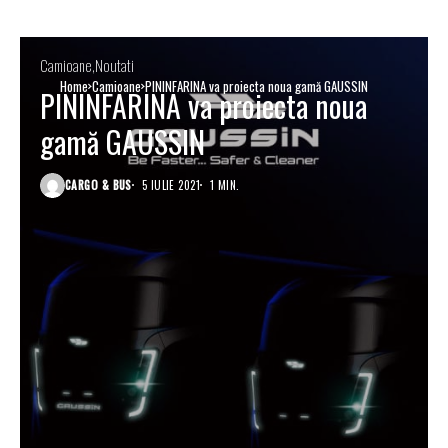
Camioane
Noutati
Home
Camioane
PININFARINA va proiecta noua gamă GAUSSIN
PININFARINA va proiecta noua
gamă GAUSSIN
CARGO & BUS
5 IULIE 2021
1 MIN.