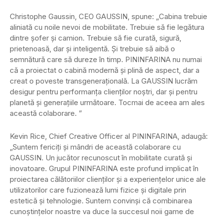
Christophe Gaussin, CEO GAUSSIN, spune: „Cabina trebuie
aliniată cu noile nevoi de mobilitate. Trebuie să fie legătura
dintre șofer și camion. Trebuie să fie curată, sigură,
prietenoasă, dar și inteligentă. Și trebuie să aibă o
semnătură care să dureze în timp. PININFARINA nu numai
că a proiectat o cabină modernă și plină de aspect, dar a
creat o poveste transgenerațională. La GAUSSIN lucrăm
desigur pentru performanța clienților noștri, dar și pentru
planetă și generațiile următoare. Tocmai de aceea am ales
această colaborare. ”
Kevin Rice, Chief Creative Officer al PININFARINA, adaugă:
„Suntem fericiți și mândri de această colaborare cu
GAUSSIN. Un jucător recunoscut în mobilitate curată și
inovatoare. Grupul PININFARINA este profund implicat în
proiectarea călătoriilor clienților și a experiențelor unice ale
utilizatorilor care fuzionează lumi fizice și digitale prin
estetică și tehnologie. Suntem convinși că combinarea
cunoștințelor noastre va duce la succesul noii game de