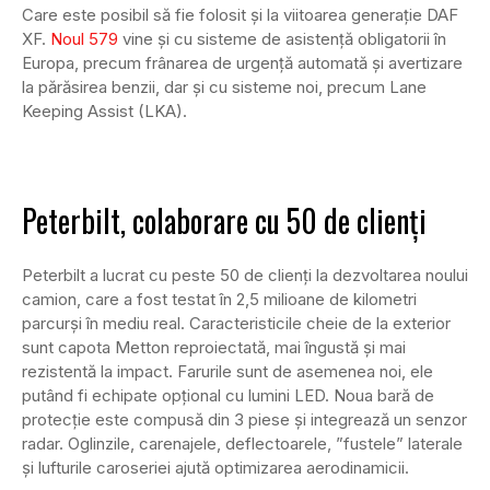
Care este posibil să fie folosit și la viitoarea generație DAF
XF.
Noul 579
vine și cu sisteme de asistență obligatorii în
Europa, precum frânarea de urgență automată și avertizare
la părăsirea benzii, dar și cu sisteme noi, precum Lane
Keeping Assist (LKA).
Peterbilt, colaborare cu 50 de clienți
Peterbilt a lucrat cu peste 50 de clienți la dezvoltarea noului
camion, care a fost testat în 2,5 milioane de kilometri
parcurși în mediu real. Caracteristicile cheie de la exterior
sunt capota Metton reproiectată, mai îngustă și mai
rezistentă la impact. Farurile sunt de asemenea noi, ele
putând fi echipate opțional cu lumini LED. Noua bară de
protecție este compusă din 3 piese și integrează un senzor
radar. Oglinzile, carenajele, deflectoarele, ”fustele” laterale
și lufturile caroseriei ajută optimizarea aerodinamicii.