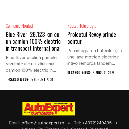
Camioane
Noutati
Noutati
Tehnologie
Blue River: 26.123 km cu
Proiectul Revoy prinde
un camion 100% electric
contur
în transport internațional
Prin integrarea bateriilor și a
unei axe motrice electrice
Blue River publică primele
într-o remorcă tandem...
rezultate ale utilizării unui
camion 100% electric în...
DE
CARGO & BUS
4 AUGUST 2026
DE
CARGO & BUS
5 AUGUST 2026
Email:
office@autoexpert.ro
• Tel:
+40721249495
•