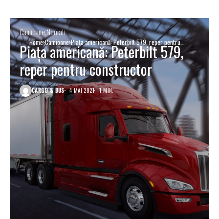
Camioane
Noutati
Home
Camioane
Piața americană: Peterbilt 579, reper pentru
Piața americană: Peterbilt 579,
constructor
reper pentru constructor
CARGO & BUS
4 MAI 2021
1 MIN.