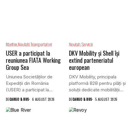
Maritim
Noutati
Transportatori
Noutati
Servicii
USER a participat la
DKV Mobility și Shell își
reuniunea FIATA Working
extind parteneriatul
Group Sea
european
Uniunea Societăților de
DKV Mobility, principala
Expediții din România
platformă B2B pentru plăți și
(USER) a participat la
soluții dedicate mobilității
reuniunea online...
rutiere,...
DE
CARGO & BUS
6 AUGUST 2026
DE
CARGO & BUS
5 AUGUST 2026