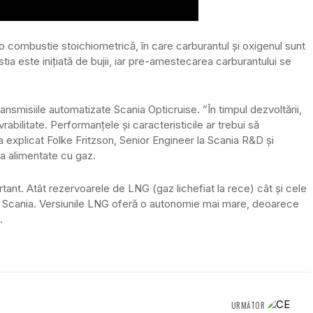
combustie stoichiometrică, în care carburantul și oxigenul sunt
ia este inițiată de bujii, iar pre-amestecarea carburantului se
ransmisiile automatizate Scania Opticruise. ”În timpul dezvoltării,
bilitate. Performanțele și caracteristicile ar trebui să
 explicat Folke Fritzson, Senior Engineer la Scania R&D și
a alimentate cu gaz.
rtant. Atât rezervoarele de LNG (gaz lichefiat la rece) cât și cele
 Scania. Versiunile LNG oferă o autonomie mai mare, deoarece
.
URMĂTOR