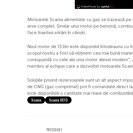
Motoarele Scania alimentate cu gaz se bazează pe o 
arse complet. Similar unui motor pe benzină, combust
face înaintea intrării în cilindri.
Noul motor de 13 litri este disponibil întodeauna cu t
scopul nostru a fost să obținem cea mai bună manevra
corespundă cu cele ale unui motor diesel modern”, a
membru al echipei care a dezvoltat motoarele Scani
Soluțiile privind rezervoarele sunt un alt aspect impo
de CNG (gaz comprimat) pot fi comandate direct la
este disponibilă o cantitate mai mare de combustibil
Scania
Scania OC13
PRECEDENT