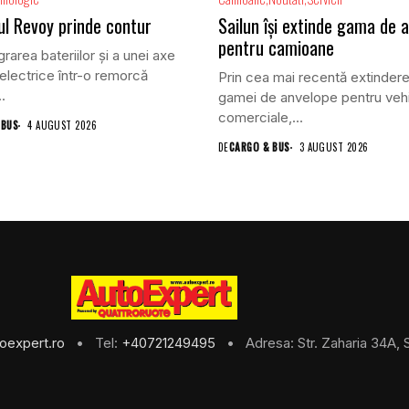
ul Revoy prinde contur
Sailun își extinde gama de 
pentru camioane
grarea bateriilor și a unei axe
electrice într-o remorcă
Prin cea mai recentă extindere
.
gamei de anvelope pentru veh
comerciale,...
 BUS
4 AUGUST 2026
DE
CARGO & BUS
3 AUGUST 2026
oexpert.ro
• Tel:
+40721249495
• Adresa: Str. Zaharia 34A, S