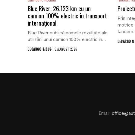
Blue River: 26.123 km cu un
Proiect
camion 100% electric în transport
Prin inte
internațional
motrice 
tandem..
Blue River publică primele rezultate ale
utilizării unui camion 100% electric în...
DE
CARGO &
DE
CARGO & BUS
5 AUGUST 2026
Email:
office@aut