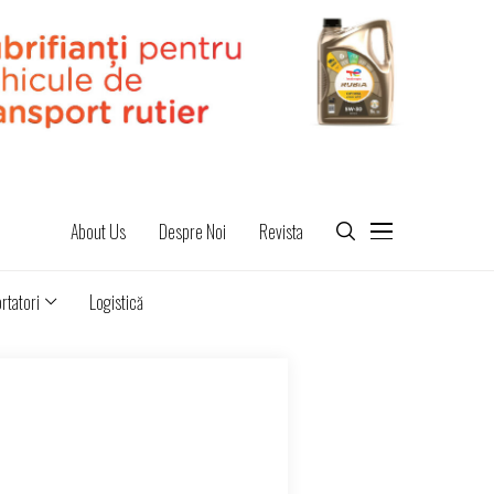
About Us
Despre Noi
Revista
rtatori
Logistică