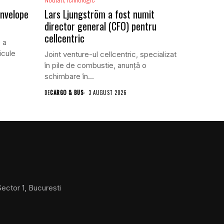
anvelope
Lars Ljungström a fost numit
director general (CFO) pentru
cellcentric
 a
icule
Joint venture-ul cellcentric, specializat
în pile de combustie, anunță o
schimbare în...
DE
CARGO & BUS
3 AUGUST 2026
ector 1, Bucuresti