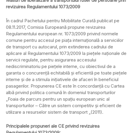
Măsuri de liberalizare a transportului rutier de persoane prin
revizuirea Regulamentului 1073/2009
În cadrul Pachetului pentru Mobilitate Curată publicat pe
08.11.2017, Comisia Europeană propune revizuirea
Regulamentului european nr. 1073/2009 privind normele
comune pentru accesul pe piața internațională a serviciilor
de transport cu autocarul, prin extinderea cadrului de
aplicare al Regulamentului 1073/2009 la piețele naționale de
servicii regulate, pentru asigurarea accesului
nediscriminatoriu pe piețele interne, cu obiectivul de a
garanta o concurență echitabilă și eficientă pe toate piețele
interne și de a stimula inițiativele de afaceri în beneficiul
pasagerilor. Propunerea CE este în concordanță cu Cartea
albă privind politica comună în domeniul transporturilor
„Foaia de parcurs pentru un spațiu european unic al
transporturilor – Către un sistem competitiv și eficient de
utilizare a resurselor sistem de transport „(2011).
Principalele propuneri ale CE privind revizuirea
Regulamentului 1073/2009: