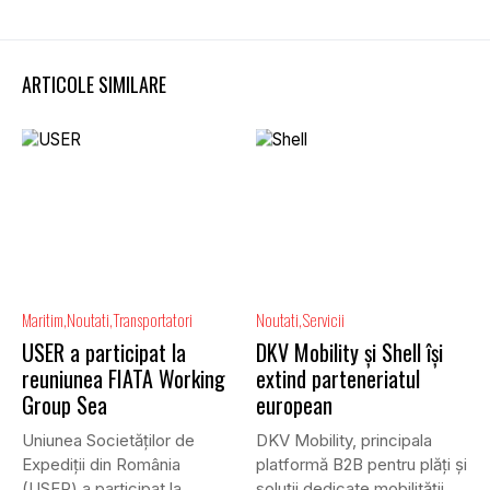
ARTICOLE SIMILARE
Maritim
Noutati
Transportatori
Noutati
Servicii
USER a participat la
DKV Mobility și Shell își
reuniunea FIATA Working
extind parteneriatul
Group Sea
european
Uniunea Societăților de
DKV Mobility, principala
Expediții din România
platformă B2B pentru plăți și
(USER) a participat la
soluții dedicate mobilității