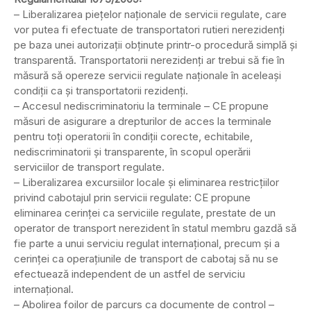
– Liberalizarea piețelor naționale de servicii regulate, care
vor putea fi efectuate de transportatori rutieri nerezidenți
pe baza unei autorizații obținute printr-o procedură simplă și
transparentă. Transportatorii nerezidenți ar trebui să fie în
măsură să opereze servicii regulate naționale în aceleași
condiții ca și transportatorii rezidenți.
– Accesul nediscriminatoriu la terminale – CE propune
măsuri de asigurare a drepturilor de acces la terminale
pentru toți operatorii în condiții corecte, echitabile,
nediscriminatorii și transparente, în scopul operării
serviciilor de transport regulate.
– Liberalizarea excursiilor locale și eliminarea restricțiilor
privind cabotajul prin servicii regulate: CE propune
eliminarea cerinței ca serviciile regulate, prestate de un
operator de transport nerezident în statul membru gazdă să
fie parte a unui serviciu regulat internaţional, precum și a
cerinței ca operaţiunile de transport de cabotaj să nu se
efectuează independent de un astfel de serviciu
internaţional.
– Abolirea foilor de parcurs ca documente de control –