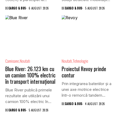
reuniunea online...
rutiere,...
DE
CARGO & BUS
6 AUGUST 2026
DE
CARGO & BUS
5 AUGUST 2026
Camioane
Noutati
Noutati
Tehnologie
Blue River: 26.123 km cu
Proiectul Revoy prinde
un camion 100% electric
contur
în transport internațional
Prin integrarea bateriilor și a
unei axe motrice electrice
Blue River publică primele
într-o remorcă tandem...
rezultate ale utilizării unui
camion 100% electric în...
DE
CARGO & BUS
4 AUGUST 2026
DE
CARGO & BUS
5 AUGUST 2026