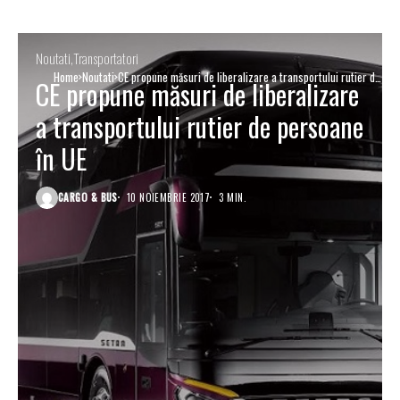
Noutati
Transportatori
Home
Noutati
CE propune măsuri de liberalizare a transportului rutier de
CE propune măsuri de liberalizare
persoane în UE
a transportului rutier de persoane
în UE
CARGO & BUS
10 NOIEMBRIE 2017
3 MIN.