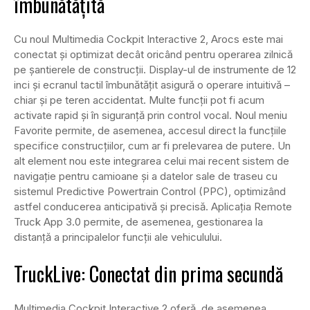
îmbunătățită
Cu noul Multimedia Cockpit Interactive 2, Arocs este mai
conectat și optimizat decât oricând pentru operarea zilnică
pe șantierele de construcții. Display-ul de instrumente de 12
inci și ecranul tactil îmbunătățit asigură o operare intuitivă –
chiar și pe teren accidentat. Multe funcții pot fi acum
activate rapid și în siguranță prin control vocal. Noul meniu
Favorite permite, de asemenea, accesul direct la funcțiile
specifice construcțiilor, cum ar fi prelevarea de putere. Un
alt element nou este integrarea celui mai recent sistem de
navigație pentru camioane și a datelor sale de traseu cu
sistemul Predictive Powertrain Control (PPC), optimizând
astfel conducerea anticipativă și precisă. Aplicația Remote
Truck App 3.0 permite, de asemenea, gestionarea la
distanță a principalelor funcții ale vehiculului.
TruckLive: Conectat din prima secundă
Multimedia Cockpit Interactive 2 oferă, de asemenea,