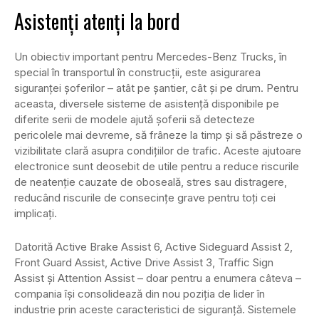
Asistenți atenți la bord
Un obiectiv important pentru Mercedes-Benz Trucks, în
special în transportul în construcții, este asigurarea
siguranței șoferilor – atât pe șantier, cât și pe drum. Pentru
aceasta, diversele sisteme de asistență disponibile pe
diferite serii de modele ajută șoferii să detecteze
pericolele mai devreme, să frâneze la timp și să păstreze o
vizibilitate clară asupra condițiilor de trafic. Aceste ajutoare
electronice sunt deosebit de utile pentru a reduce riscurile
de neatenție cauzate de oboseală, stres sau distragere,
reducând riscurile de consecințe grave pentru toți cei
implicați.
Datorită Active Brake Assist 6, Active Sideguard Assist 2,
Front Guard Assist, Active Drive Assist 3, Traffic Sign
Assist și Attention Assist – doar pentru a enumera câteva –
compania își consolidează din nou poziția de lider în
industrie prin aceste caracteristici de siguranță. Sistemele