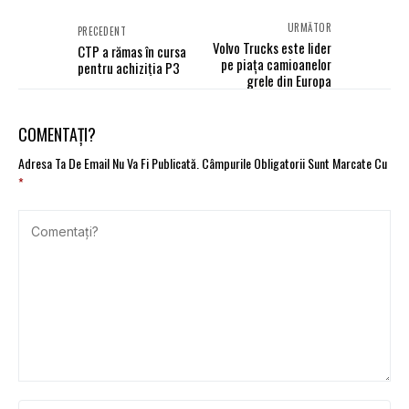
URMĂTOR
PRECEDENT
Volvo Trucks este lider
CTP a rămas în cursa
pe piața camioanelor
pentru achiziția P3
grele din Europa
COMENTAȚI?
Adresa Ta De Email Nu Va Fi Publicată.
Câmpurile Obligatorii Sunt Marcate Cu
*