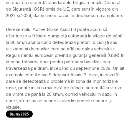
nu doar că respectă standardele Regulamentului General
de Siguranță (GSR) emis de UE, care sunt în vigoare din
2022 și 2024, dar în unele cazuri le depășesc ca amploare.
De exemplu, Active Brake Assist 6 poate acum să
efectueze o frânare completă automată la viteze de până
la 60 km/h atunci când detectează pietoni, bicicliști sau
utilizatori ai drumurilor care se află pe calea vehiculului.
Regulamentul european privind siguranța generală (GSR) III
impune frânarea doar pentru pietonii și bicicliștii care
traversează pe drum, începând cu septembrie 2028. Un alt
exemplu este Active Sideguard Assist 2, care, în cazul în
care se detectează o problemă în zona de monitorizare
roșie, poate iniția o manevră de frânare automată la viteze
de virare de până la 20 km/h, oprind vehiculul în cazul în
care șoferul nu răspunde la avertismentele sonore și
vizuale.
Bauma 2025