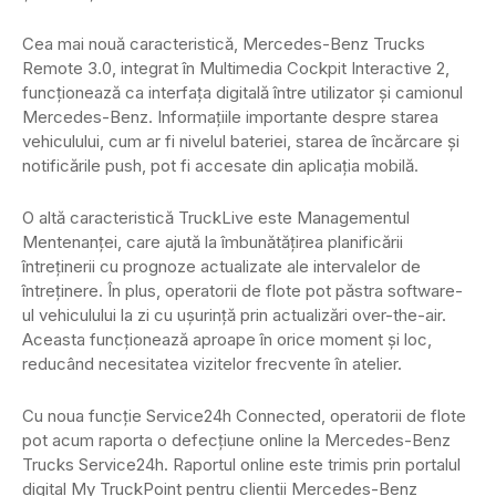
Cea mai nouă caracteristică, Mercedes-Benz Trucks
Remote 3.0, integrat în Multimedia Cockpit Interactive 2,
funcționează ca interfața digitală între utilizator și camionul
Mercedes-Benz. Informațiile importante despre starea
vehiculului, cum ar fi nivelul bateriei, starea de încărcare și
notificările push, pot fi accesate din aplicația mobilă.
O altă caracteristică TruckLive este Managementul
Mentenanței, care ajută la îmbunătățirea planificării
întreținerii cu prognoze actualizate ale intervalelor de
întreținere. În plus, operatorii de flote pot păstra software-
ul vehiculului la zi cu ușurință prin actualizări over-the-air.
Aceasta funcționează aproape în orice moment și loc,
reducând necesitatea vizitelor frecvente în atelier.
Cu noua funcție Service24h Connected, operatorii de flote
pot acum raporta o defecțiune online la Mercedes-Benz
Trucks Service24h. Raportul online este trimis prin portalul
digital My TruckPoint pentru clienții Mercedes-Benz