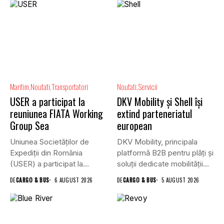
Maritim
Noutati
Transportatori
Noutati
Servicii
USER a participat la
DKV Mobility și Shell își
reuniunea FIATA Working
extind parteneriatul
Group Sea
european
Uniunea Societăților de
DKV Mobility, principala
Expediții din România
platformă B2B pentru plăți și
(USER) a participat la
soluții dedicate mobilității
reuniunea online...
rutiere,...
DE
CARGO & BUS
6 AUGUST 2026
DE
CARGO & BUS
5 AUGUST 2026