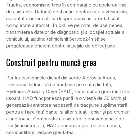
Trucks, economisind timp în comparație cu apelarea liniei
de asistență. Datorită gestionării centralizate a vehiculului,
majoritatea informațiilor despre camionul afectat sunt
completate automat. TruckLive permite, de asemenea,
transmiterea datelor de diagnostic și a locației actuale a
vehiculului, ajutând tehnicienii Service24h să se
pregătească eficient pentru situațiile de defecțiune.
Construit pentru muncă grea
Pentru camioanele diesel din seriile Actros și Arocs,
transmisia hidraulică cu tracțiune pe roata din față,
Hydraulic Auxiliary Drive (HAD), face munca grea mult mai
ușoară. HAD funcționează până la o viteză de 30 km/h și
generează cantitatea necesară de tracțiune suplimentară
pentru a face față pantei și altor situații, chiar și pe drumuri
alunecoase. Comparativ cu sistemele convenționale de
tracțiune integrală, HAD economisește, de asemenea,
combustibil și reduce greutatea.