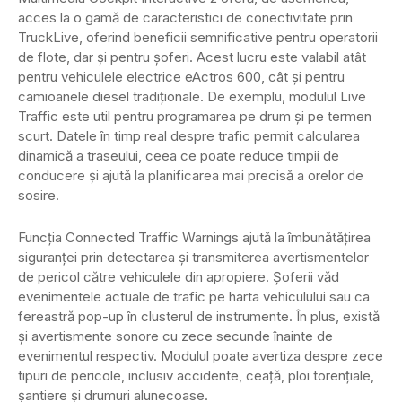
acces la o gamă de caracteristici de conectivitate prin
TruckLive, oferind beneficii semnificative pentru operatorii
de flote, dar și pentru șoferi. Acest lucru este valabil atât
pentru vehiculele electrice eActros 600, cât și pentru
camioanele diesel tradiționale. De exemplu, modulul Live
Traffic este util pentru programarea pe drum și pe termen
scurt. Datele în timp real despre trafic permit calcularea
dinamică a traseului, ceea ce poate reduce timpii de
conducere și ajută la planificarea mai precisă a orelor de
sosire.
Funcția Connected Traffic Warnings ajută la îmbunătățirea
siguranței prin detectarea și transmiterea avertismentelor
de pericol către vehiculele din apropiere. Șoferii văd
evenimentele actuale de trafic pe harta vehiculului sau ca
fereastră pop-up în clusterul de instrumente. În plus, există
și avertismente sonore cu zece secunde înainte de
evenimentul respectiv. Modulul poate avertiza despre zece
tipuri de pericole, inclusiv accidente, ceață, ploi torențiale,
șantiere și drumuri alunecoase.