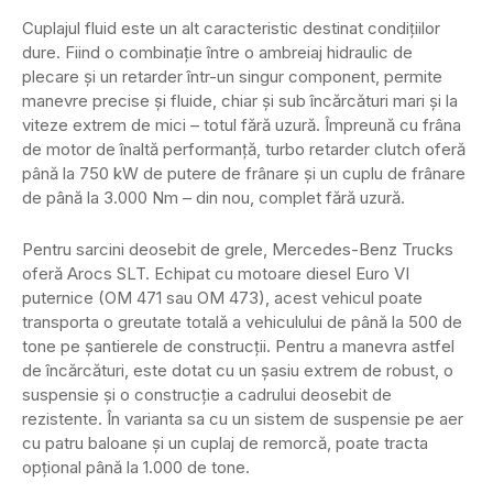
Cuplajul fluid este un alt caracteristic destinat condițiilor
dure. Fiind o combinație între o ambreiaj hidraulic de
plecare și un retarder într-un singur component, permite
manevre precise și fluide, chiar și sub încărcături mari și la
viteze extrem de mici – totul fără uzură. Împreună cu frâna
de motor de înaltă performanță, turbo retarder clutch oferă
până la 750 kW de putere de frânare și un cuplu de frânare
de până la 3.000 Nm – din nou, complet fără uzură.
Pentru sarcini deosebit de grele, Mercedes-Benz Trucks
oferă Arocs SLT. Echipat cu motoare diesel Euro VI
puternice (OM 471 sau OM 473), acest vehicul poate
transporta o greutate totală a vehiculului de până la 500 de
tone pe șantierele de construcții. Pentru a manevra astfel
de încărcături, este dotat cu un șasiu extrem de robust, o
suspensie și o construcție a cadrului deosebit de
rezistente. În varianta sa cu un sistem de suspensie pe aer
cu patru baloane și un cuplaj de remorcă, poate tracta
opțional până la 1.000 de tone.