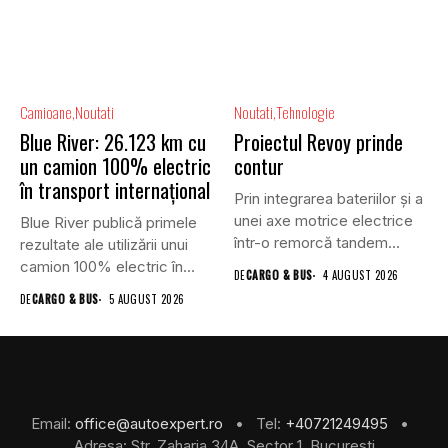
Camioane
Noutati
Noutati
Tehnologie
Blue River: 26.123 km cu
Proiectul Revoy prinde
un camion 100% electric
contur
în transport internațional
Prin integrarea bateriilor și a
unei axe motrice electrice
Blue River publică primele
într-o remorcă tandem...
rezultate ale utilizării unui
camion 100% electric în...
DE
CARGO & BUS
4 AUGUST 2026
DE
CARGO & BUS
5 AUGUST 2026
Email:
office@autoexpert.ro
• Tel:
+40721249495
•
Adresa: Str. Zaharia 34A, Sector 1, Bucuresti