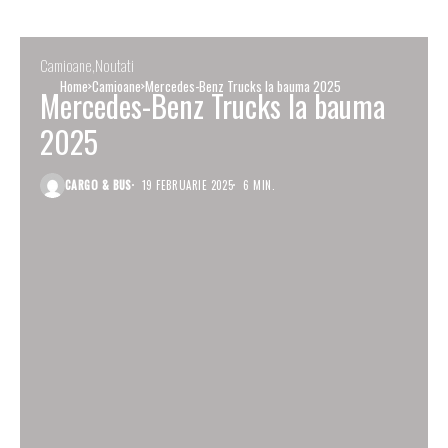
Camioane
Noutati
Home
Camioane
Mercedes-Benz Trucks la bauma 2025
Mercedes-Benz Trucks la bauma
2025
CARGO & BUS
19 FEBRUARIE 2025
6 MIN.