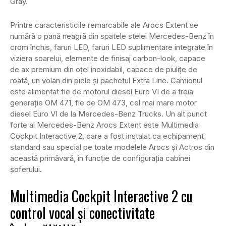
Gray.
Printre caracteristicile remarcabile ale Arocs Extent se
numără o pană neagră din spatele stelei Mercedes-Benz în
crom închis, faruri LED, faruri LED suplimentare integrate în
viziera soarelui, elemente de finisaj carbon-look, capace
de ax premium din oțel inoxidabil, capace de piulițe de
roată, un volan din piele și pachetul Extra Line. Camionul
este alimentat fie de motorul diesel Euro VI de a treia
generație OM 471, fie de OM 473, cel mai mare motor
diesel Euro VI de la Mercedes-Benz Trucks. Un alt punct
forte al Mercedes-Benz Arocs Extent este Multimedia
Cockpit Interactive 2, care a fost instalat ca echipament
standard sau special pe toate modelele Arocs și Actros din
această primăvară, în funcție de configurația cabinei
șoferului.
Multimedia Cockpit Interactive 2 cu
control vocal și conectivitate