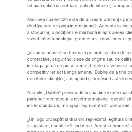
tehnică solidă în motoare, cutii de viteze și compone
Misiunea noii entități este de a crește prezența pe pi
desfășurare pe piața internațională. Aceasta va includ
a stocurilor, o poziționare mai bună în apropierea cl
valorificând tehnologia, producția și know-how-ul gr
„Viziunea noastră se bazează pe ambiția clară de a de
comerciale, asigurând piese de origine sau de calit
întreaga gamă de piese pentru flotele de vehicule c
competitiv reflectă angajamentul Dubhe de a ține pas
cerințelor clienților, anticipând și depășind astfel ne
Numele „Dubhe” provine de la una dintre cele mai str
partener recunoscut la nivel internațional, capabil să
înalte standarde, mai spun reprezentanții companiei.
„Un logo proaspăt și dinamic reprezintă legătura dint
și logistice, esențiale în industrie. Acesta comunic