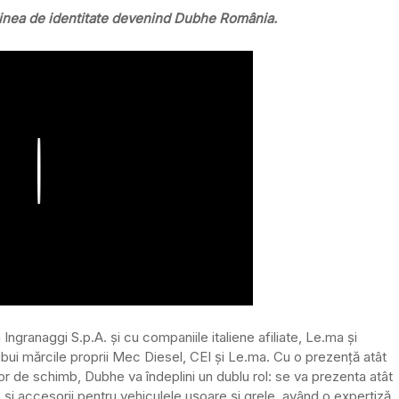
inea de identitate devenind Dubhe România.
Play
Ingranaggi S.p.A. și cu companiile italiene afiliate, Le.ma și
bui mărcile proprii Mec Diesel, CEI și Le.ma. Cu o prezență atât
elor de schimb, Dubhe va îndeplini un dublu rol: se va prezenta atât
b și accesorii pentru vehiculele ușoare și grele, având o expertiză