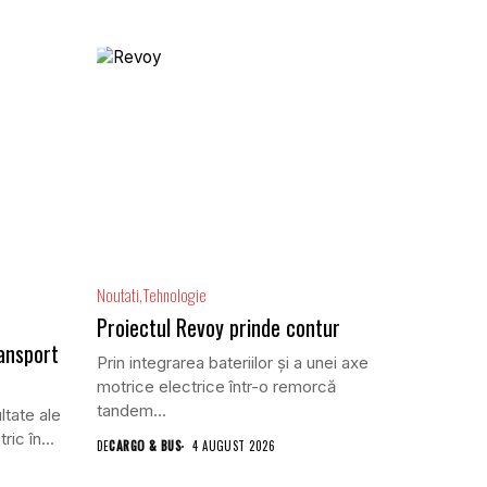
Noutati
Tehnologie
Proiectul Revoy prinde contur
ansport
Prin integrarea bateriilor și a unei axe
motrice electrice într-o remorcă
tandem...
ltate ale
ric în...
DE
CARGO & BUS
4 AUGUST 2026