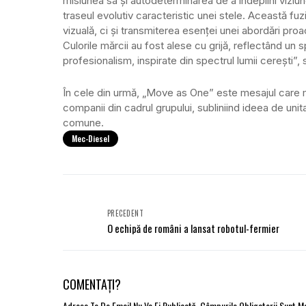
misiunea sa și autodeterminarea de a îndeplini viziun
traseul evolutiv caracteristic unei stele. Această fu
vizuală, ci și transmiterea esenței unei abordări pro
Culorile mărcii au fost alese cu grijă, reflectând un sp
profesionalism, inspirate din spectrul lumii cerești”
În cele din urmă, „Move as One” este mesajul care mar
companii din cadrul grupului, subliniind ideea de unita
comune.
Mec-Diesel
PRECEDENT
O echipă de români a lansat robotul-fermier
COMENTAȚI?
Adresa Ta De Email Nu Va Fi Publicată.
Câmpurile Obligatorii Sunt 