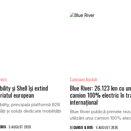
vicii
Camioane
Noutati
lity și Shell își extind
Blue River: 26.123 km cu un
riatul european
camion 100% electric în tr
internațional
lity, principala platformă B2B
ăți și soluții dedicate mobilității
Blue River publică primele rezu
.
utilizării unui camion 100% elect
 BUS
5 AUGUST 2026
DE
CARGO & BUS
5 AUGUST 2026