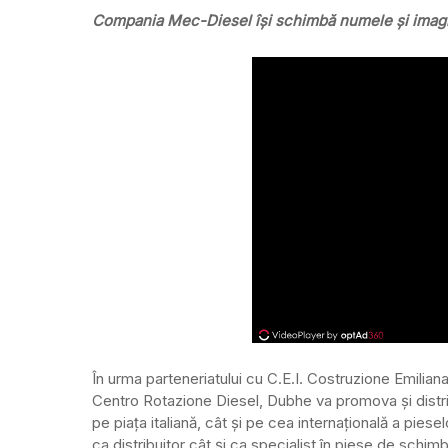
Compania Mec-Diesel își schimbă numele și imag
În urma parteneriatului cu C.E.I. Costruzione Emiliana 
Centro Rotazione Diesel, Dubhe va promova și distri
pe piața italiană, cât și pe cea internațională a pies
ca distribuitor cât și ca specialist în piese de schim