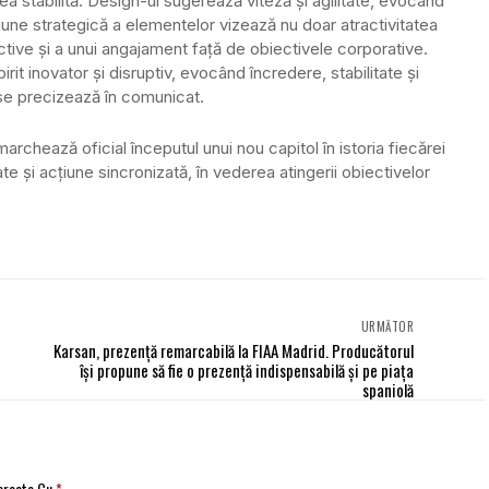
ea stabilită. Design-ul sugerează viteză și agilitate, evocând
ziune strategică a elementelor vizează nu doar atractivitatea
active și a unui angajament față de obiectivele corporative.
irit inovator și disruptiv, evocând încredere, stabilitate și
, se precizează în comunicat.
chează oficial începutul unui nou capitol în istoria fiecărei
te și acțiune sincronizată, în vederea atingerii obiectivelor
URMĂTOR
Karsan, prezență remarcabilă la FIAA Madrid. Producătorul
își propune să fie o prezență indispensabilă și pe piața
spaniolă
Marcate Cu
*