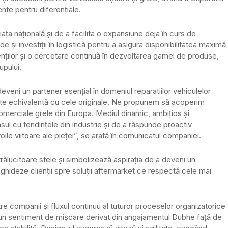
nte pentru diferențiale.
ața națională și de a facilita o expansiune deja în curs de
e și investiții în logistică pentru a asigura disponibilitatea maximă
ienților și o cercetare continuă în dezvoltarea gamei de produse,
upului.
veni un partener esențial în domeniul reparatiilor vehiculelor
ate echivalentă cu cele originale. Ne propunem să acoperim
omerciale grele din Europa. Mediul dinamic, ambițios și
ul cu tendințele din industrie și de a răspunde proactiv
voile viitoare ale pieței”, se arată în comunicatul companiei.
ălucitoare stele și simbolizează aspirația de a deveni un
 ghideze clienții spre soluții aftermarket ce respectă cele mai
re companii și fluxul continuu al tuturor proceselor organizatorice
ă un sentiment de mișcare derivat din angajamentul Dubhe față de