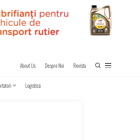
About Us
Despre Noi
Revista
rtatori
Logistică