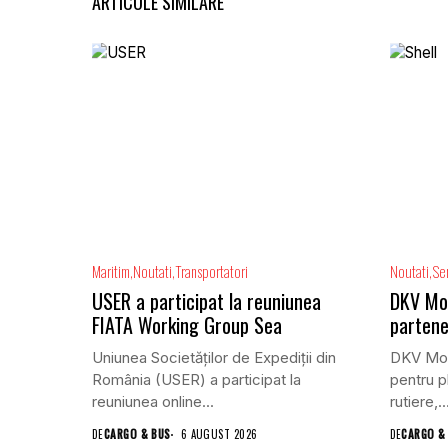
ARTICOLE SIMILARE
Maritim
Noutati
Transportatori
Noutati
Ser
USER a participat la reuniunea
DKV Mobi
FIATA Working Group Sea
partene
Uniunea Societăților de Expediții din
DKV Mobi
România (USER) a participat la
pentru pl
reuniunea online...
rutiere,..
DE
CARGO & BUS
6 AUGUST 2026
DE
CARGO &