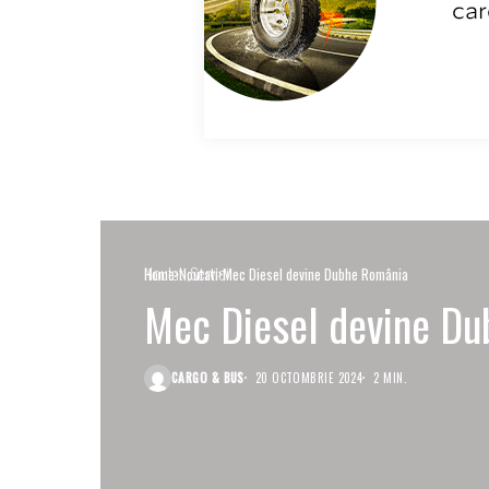
Noutati
Servicii
Home
Noutati
Mec Diesel devine Dubhe România
Mec Diesel devine D
CARGO & BUS
20 OCTOMBRIE 2024
2 MIN.