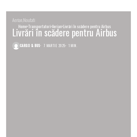
Aerian
Noutati
Home
Transportatori
Aerian
Livrări în scădere pentru Airbus
Livrări în scădere pentru Airbus
CARGO & BUS
7 MARTIE 2025
1 MIN.