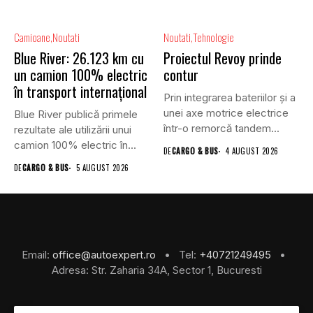
Camioane
Noutati
Noutati
Tehnologie
Blue River: 26.123 km cu
Proiectul Revoy prinde
un camion 100% electric
contur
în transport internațional
Prin integrarea bateriilor și a
unei axe motrice electrice
Blue River publică primele
într-o remorcă tandem...
rezultate ale utilizării unui
camion 100% electric în...
DE
CARGO & BUS
4 AUGUST 2026
DE
CARGO & BUS
5 AUGUST 2026
Email:
office@autoexpert.ro
• Tel:
+40721249495
•
Adresa: Str. Zaharia 34A, Sector 1, Bucuresti