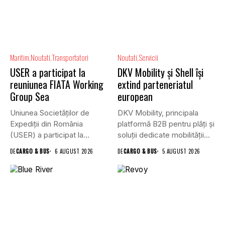
Maritim
Noutati
Transportatori
Noutati
Servicii
USER a participat la
DKV Mobility și Shell își
reuniunea FIATA Working
extind parteneriatul
Group Sea
european
Uniunea Societăților de
DKV Mobility, principala
Expediții din România
platformă B2B pentru plăți și
(USER) a participat la
soluții dedicate mobilității
reuniunea online...
rutiere,...
DE
CARGO & BUS
6 AUGUST 2026
DE
CARGO & BUS
5 AUGUST 2026