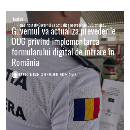
Noutati
Home
Noutati
Guvernul va actualiza prevederile OUG privind
Guvernul va actualiza prevederile
implementarea formularului digital de intrare în România
OUG privind implementarea
formularului digital de intrare în
România
CARGO & BUS
3 FEBRUARIE 2022
1 MIN.