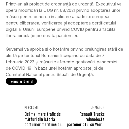
Printr-un alt proiect de ordonanţă de urgenţă, Executivul va
opera modificări la OUG nr. 68/2021 privind adoptarea unor
măsuri pentru punerea în aplicare a cadrului european
pentru eliberarea, verificarea şi acceptarea certificatului
digital al Uniunii Europene privind COVID pentru a facilita
libera circulaţie pe durata pandemiei.
Guvernul va aproba şi o hotărâre privind prelungirea stării de
alertă pe teritoriul României începând cu data de 7
februarie 2022 şi măsurile aferente gestionării pandemiei
de COVID-19, în baza unei hotărâri aprobate joi de
Comitetul Naţional pentru Situaţii de Urgenţă.
Formular Digital
PRECEDENT
URMĂTOR
Cel mai mare trafic de
Renault Trucks
mărfuri din istoria
reînnoiește
porturilor maritime din
parteneriatul cu World