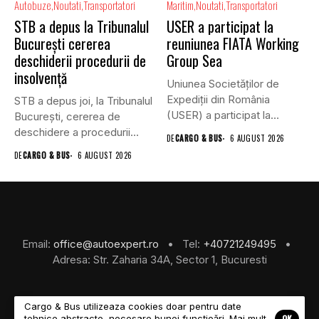
Autobuze
Noutati
Transportatori
Maritim
Noutati
Transportatori
STB a depus la Tribunalul
USER a participat la
București cererea
reuniunea FIATA Working
deschiderii procedurii de
Group Sea
insolvență
Uniunea Societăților de
Expediții din România
STB a depus joi, la Tribunalul
(USER) a participat la
Bucureşti, cererea de
reuniunea online...
deschidere a procedurii...
DE
CARGO & BUS
6 AUGUST 2026
DE
CARGO & BUS
6 AUGUST 2026
Email:
office@autoexpert.ro
• Tel:
+40721249495
•
Adresa: Str. Zaharia 34A, Sector 1, Bucuresti
Cargo & Bus utilizeaza cookies doar pentru date
OK
tehnice abstracte, necesare bunei funcțioări. Mai mult