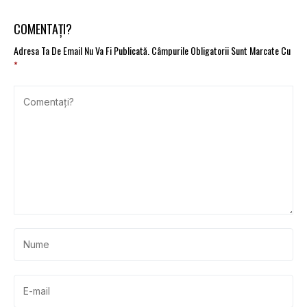
România a fost atins în
Food Program
2021
COMENTAȚI?
Adresa Ta De Email Nu Va Fi Publicată.
Câmpurile Obligatorii Sunt Marcate Cu
*