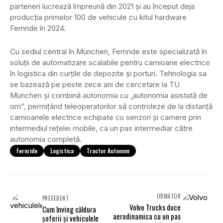
parteneri lucrează împreună din 2021 și au început deja
producția primelor 100 de vehicule cu kitul hardware
Fernride în 2024.
Cu sediul central în München, Fernride este specializată în
soluții de automatizare scalabile pentru camioane electrice
în logistica din curțile de depozite și porturi. Tehnologia sa
se bazează pe peste zece ani de cercetare la TU
München și combină autonomia cu „autonomia asistată de
om”, permițând teleoperatorilor să controleze de la distanță
camioanele electrice echipate cu senzori și camere prin
intermediul rețelei mobile, ca un pas intermediar către
autonomia completă.
Fernride
Logistica
Tractor Autonom
URMĂTOR
PRECEDENT
Volvo Trucks duce
Cum înving căldura
aerodinamica cu un pas
șoferii și vehiculele