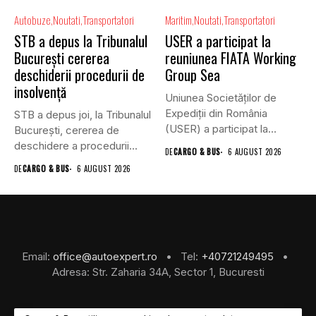
Autobuze
Noutati
Transportatori
Maritim
Noutati
Transportatori
STB a depus la Tribunalul
USER a participat la
București cererea
reuniunea FIATA Working
deschiderii procedurii de
Group Sea
insolvență
Uniunea Societăților de
Expediții din România
STB a depus joi, la Tribunalul
(USER) a participat la
Bucureşti, cererea de
reuniunea online...
deschidere a procedurii...
DE
CARGO & BUS
6 AUGUST 2026
DE
CARGO & BUS
6 AUGUST 2026
Email:
office@autoexpert.ro
• Tel:
+40721249495
•
Adresa: Str. Zaharia 34A, Sector 1, Bucuresti