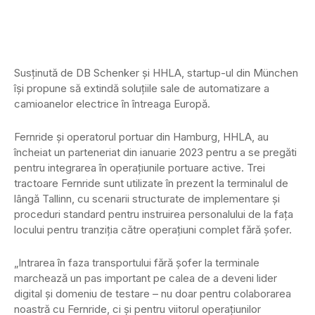
Susținută de DB Schenker și HHLA, startup-ul din München
își propune să extindă soluțiile sale de automatizare a
camioanelor electrice în întreaga Europă.
Fernride și operatorul portuar din Hamburg, HHLA, au
încheiat un parteneriat din ianuarie 2023 pentru a se pregăti
pentru integrarea în operațiunile portuare active. Trei
tractoare Fernride sunt utilizate în prezent la terminalul de
lângă Tallinn, cu scenarii structurate de implementare și
proceduri standard pentru instruirea personalului de la fața
locului pentru tranziția către operațiuni complet fără șofer.
„Intrarea în faza transportului fără șofer la terminale
marchează un pas important pe calea de a deveni lider
digital și domeniu de testare – nu doar pentru colaborarea
noastră cu Fernride, ci și pentru viitorul operațiunilor