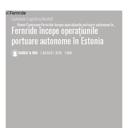
Camioane
Logistică
Noutati
Home
Camioane
Fernride începe operațiunile portuare autonome în
Fernride începe operațiunile
Estonia
portuare autonome în Estonia
CARGO & BUS
1 AUGUST 2025
1 MIN.