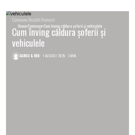
Camioane
Noutati
Remorci
Home
Camioane
Cum înving căldura șoferii și vehiculele
Cum înving căldura șoferii și
vehiculele
CARGO & BUS
1 AUGUST 2025
3 MIN.