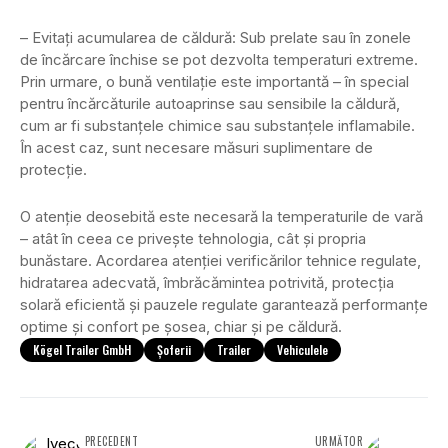
– Evitați acumularea de căldură: Sub prelate sau în zonele
de încărcare închise se pot dezvolta temperaturi extreme.
Prin urmare, o bună ventilație este importantă – în special
pentru încărcăturile autoaprinse sau sensibile la căldură,
cum ar fi substanțele chimice sau substanțele inflamabile.
În acest caz, sunt necesare măsuri suplimentare de
protecție.
O atenție deosebită este necesară la temperaturile de vară
– atât în ceea ce privește tehnologia, cât și propria
bunăstare. Acordarea atenției verificărilor tehnice regulate,
hidratarea adecvată, îmbrăcămintea potrivită, protecția
solară eficientă și pauzele regulate garantează performanțe
optime și confort pe șosea, chiar și pe căldură.
Kögel Trailer GmbH
Șoferii
Trailer
Vehiculele
PRECEDENT
URMĂTOR