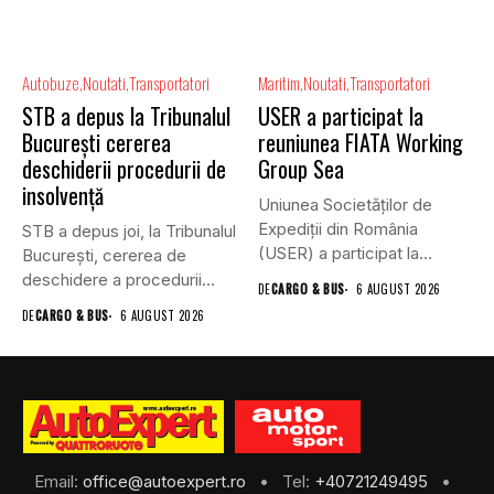
Autobuze
Noutati
Transportatori
Maritim
Noutati
Transportatori
STB a depus la Tribunalul
USER a participat la
București cererea
reuniunea FIATA Working
deschiderii procedurii de
Group Sea
insolvență
Uniunea Societăților de
Expediții din România
STB a depus joi, la Tribunalul
(USER) a participat la
Bucureşti, cererea de
reuniunea online...
deschidere a procedurii...
DE
CARGO & BUS
6 AUGUST 2026
DE
CARGO & BUS
6 AUGUST 2026
Email:
office@autoexpert.ro
• Tel:
+40721249495
•