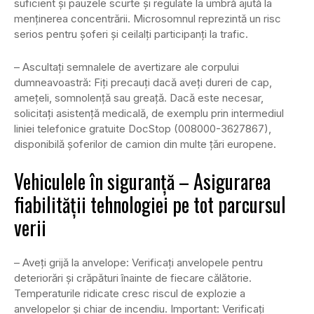
suficient și pauzele scurte și regulate la umbră ajută la
menținerea concentrării. Microsomnul reprezintă un risc
serios pentru șoferi și ceilalți participanți la trafic.
– Ascultați semnalele de avertizare ale corpului
dumneavoastră: Fiți precauți dacă aveți dureri de cap,
amețeli, somnolență sau greață. Dacă este necesar,
solicitați asistență medicală, de exemplu prin intermediul
liniei telefonice gratuite DocStop (008000-3627867),
disponibilă șoferilor de camion din multe țări europene.
Vehiculele în siguranță – Asigurarea
fiabilității tehnologiei pe tot parcursul
verii
– Aveți grijă la anvelope: Verificați anvelopele pentru
deteriorări și crăpături înainte de fiecare călătorie.
Temperaturile ridicate cresc riscul de explozie a
anvelopelor și chiar de incendiu. Important: Verificați