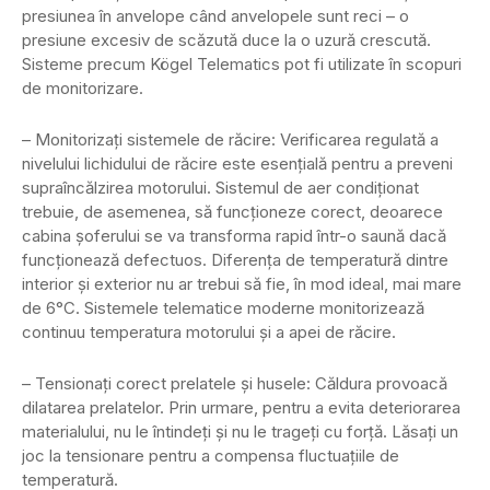
presiunea în anvelope când anvelopele sunt reci – o
presiune excesiv de scăzută duce la o uzură crescută.
Sisteme precum Kögel Telematics pot fi utilizate în scopuri
de monitorizare.
– Monitorizați sistemele de răcire: Verificarea regulată a
nivelului lichidului de răcire este esențială pentru a preveni
supraîncălzirea motorului. Sistemul de aer condiționat
trebuie, de asemenea, să funcționeze corect, deoarece
cabina șoferului se va transforma rapid într-o saună dacă
funcționează defectuos. Diferența de temperatură dintre
interior și exterior nu ar trebui să fie, în mod ideal, mai mare
de 6°C. Sistemele telematice moderne monitorizează
continuu temperatura motorului și a apei de răcire.
– Tensionați corect prelatele și husele: Căldura provoacă
dilatarea prelatelor. Prin urmare, pentru a evita deteriorarea
materialului, nu le întindeți și nu le trageți cu forță. Lăsați un
joc la tensionare pentru a compensa fluctuațiile de
temperatură.