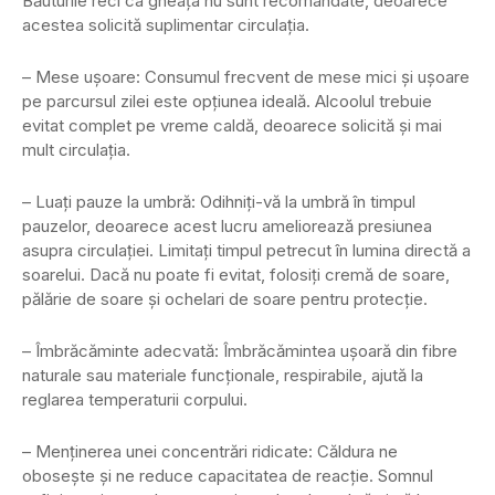
Băuturile reci ca gheața nu sunt recomandate, deoarece
acestea solicită suplimentar circulația.
– Mese ușoare: Consumul frecvent de mese mici și ușoare
pe parcursul zilei este opțiunea ideală. Alcoolul trebuie
evitat complet pe vreme caldă, deoarece solicită și mai
mult circulația.
– Luați pauze la umbră: Odihniți-vă la umbră în timpul
pauzelor, deoarece acest lucru ameliorează presiunea
asupra circulației. Limitați timpul petrecut în lumina directă a
soarelui. Dacă nu poate fi evitat, folosiți cremă de soare,
pălărie de soare și ochelari de soare pentru protecție.
– Îmbrăcăminte adecvată: Îmbrăcămintea ușoară din fibre
naturale sau materiale funcționale, respirabile, ajută la
reglarea temperaturii corpului.
– Menținerea unei concentrări ridicate: Căldura ne
obosește și ne reduce capacitatea de reacție. Somnul