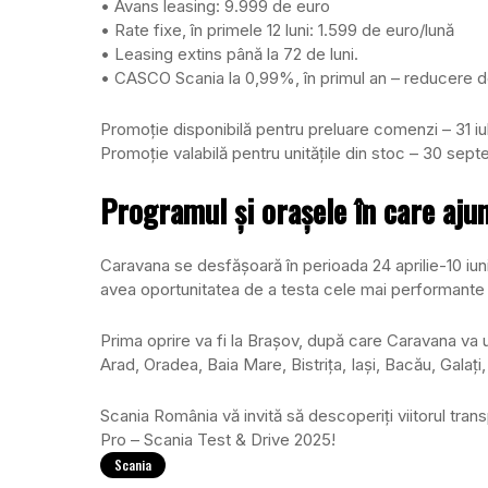
• Avans leasing: 9.999 de euro
• Rate fixe, în primele 12 luni: 1.599 de euro/lună
• Leasing extins până la 72 de luni.
• CASCO Scania la 0,99%, în primul an – reducere
Promoție disponibilă pentru preluare comenzi – 31 iu
Promoție valabilă pentru unitățile din stoc – 30 sep
Programul și orașele în care aju
Caravana se desfășoară în perioada 24 aprilie-10 iun
avea oportunitatea de a testa cele mai performante
Prima oprire va fi la Brașov, după care Caravana va
Arad, Oradea, Baia Mare, Bistrița, Iași, Bacău, Galați,
Scania România vă invită să descoperiți viitorul trans
Pro – Scania Test & Drive 2025!
Scania