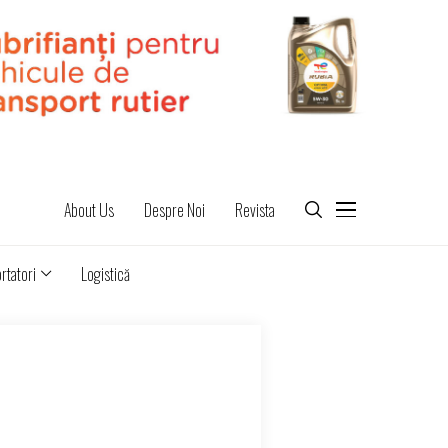
About Us
Despre Noi
Revista
rtatori
Logistică