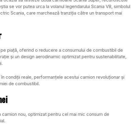
tia se vor putea urca la volanul legendarului Scania V8, simbolul
lectric Scania, care marchează tranziția către un transport mai
r
 pe piață, oferind o reducere a consumului de combustibil de
rație și un design aerodinamic optimizat pentru sustenabilitate,
i.
 în condiții reale, performanțele acestui camion revoluționar și
miei de combustibil.
nei
un camion nou, optimizat pentru cel mai mic consum de
al.