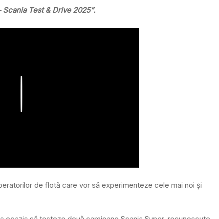
– Scania Test & Drive 2025”.
Play
peratorilor de flotă care vor să experimenteze cele mai noi și
 avea ocazia să testeze două camioane Scania Super, recunoscute