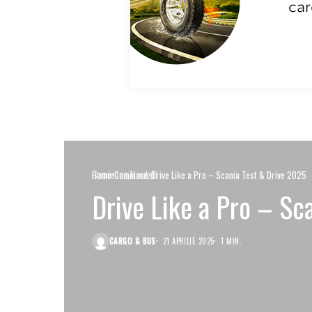
Camioane
Noutati
Home
Camioane
Drive Like a Pro – Scania Test & Drive 2025
Drive Like a Pro – Sc
CARGO & BUS
21 APRILIE 2025
1 MIN.