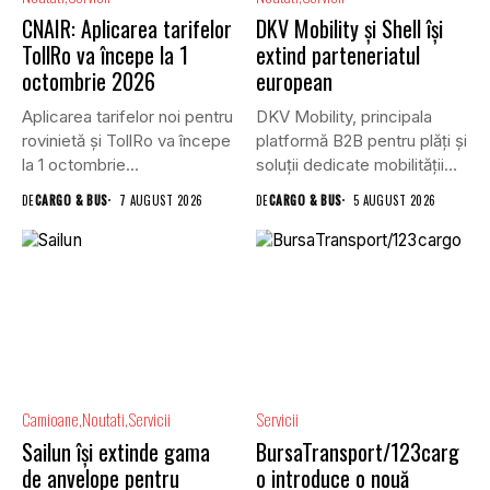
CNAIR: Aplicarea tarifelor
DKV Mobility și Shell își
TollRo va începe la 1
extind parteneriatul
octombrie 2026
european
Aplicarea tarifelor noi pentru
DKV Mobility, principala
rovinietă și TollRo va începe
platformă B2B pentru plăți și
la 1 octombrie...
soluții dedicate mobilității
rutiere,...
DE
CARGO & BUS
7 AUGUST 2026
DE
CARGO & BUS
5 AUGUST 2026
Camioane
Noutati
Servicii
Servicii
Sailun își extinde gama
BursaTransport/123carg
de anvelope pentru
o introduce o nouă