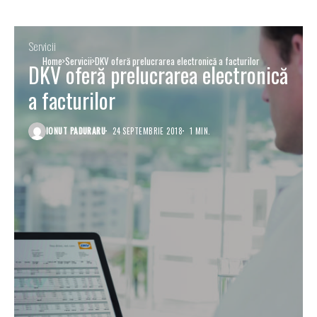
Servicii
Home
Servicii
DKV oferă prelucrarea electronică a facturilor
DKV oferă prelucrarea electronică
a facturilor
IONUT PADURARU
24 SEPTEMBRIE 2018
1 MIN.