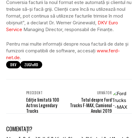
Conversia facturii la noul format este automată și clientul nu
trebuie să-și facă griji. Clienții care încă nu utilizează noul
format, pot continua să utilizeze facturile trimise în mod
obișnuit”, a declarat Dr. Werner Grünewald,
DKV Euro
Service
Managing Director, responsabil de Finanțe.
Pentru mai multe informații despre noua factură de date și
furnizorii compatibili de software, accesați
www.ferd-
net.de
.
DKV
ZUGFeRD
PRECEDENT
URMĂTOR
Ediție limitată 100
Totul despre Ford
Actros Legendary
Trucks F-MAX, Camionul
Trucks
Anului 2019
COMENTAȚI?