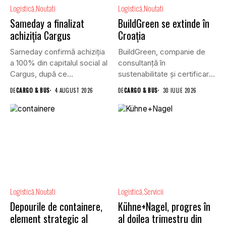
Logistică
Noutati
Logistică
Noutati
Sameday a finalizat
BuildGreen se extinde în
achiziția Cargus
Croația
Sameday confirmă achiziția
BuildGreen, companie de
a 100% din capitalul social al
consultanță în
Cargus, după ce...
sustenabilitate și certificare
a clădirilor, și VGP,...
DE
CARGO & BUS
4 AUGUST 2026
DE
CARGO & BUS
30 IULIE 2026
Logistică
Noutati
Logistică
Servicii
Depourile de containere,
Kühne+Nagel, progres în
element strategic al
al doilea trimestru din