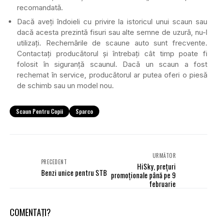
recomandată.
Dacă aveți îndoieli cu privire la istoricul unui scaun sau
dacă acesta prezintă fisuri sau alte semne de uzură, nu-l
utilizați. Rechemările de scaune auto sunt frecvente.
Contactați producătorul și întrebați cât timp poate fi
folosit în siguranță scaunul. Dacă un scaun a fost
rechemat în service, producătorul ar putea oferi o piesă
de schimb sau un model nou.
Scaun Pentru Copii
Sparco
URMĂTOR
PRECEDENT
HiSky, prețuri
Benzi unice pentru STB
promoționale până pe 9
februarie
COMENTAȚI?