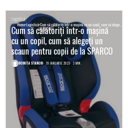
Logistică
Home
Logistică
Cum să călătoriți într-o mașină cu un copil, cum să alegeți
Cum să călătoriți într-o mașină
un scaun pentru copii de la SPARCO
cu un copil, cum să alegeți un
scaun pentru copii de la SPARCO
DOINITA STANCIU
19 IANUARIE 2023
3 MIN.