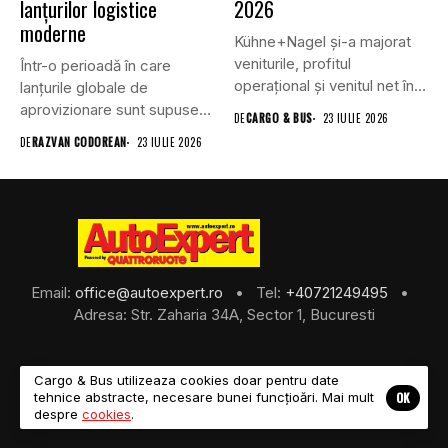
lanțurilor logistice
2026
moderne
Kühne+Nagel și-a majorat
veniturile, profitul
Într-o perioadă în care
operațional și venitul net în
lanțurile globale de
al doilea...
aprovizionare sunt supuse
DE
CARGO & BUS
23 IULIE 2026
unei presiuni...
DE
RAZVAN CODOREAN
23 IULIE 2026
Email:
office@autoexpert.ro
• Tel:
+40721249495
•
Adresa: Str. Zaharia 34A, Sector 1, Bucuresti
Cargo & Bus utilizeaza cookies doar pentru date
OK
tehnice abstracte, necesare bunei funcțioări. Mai mult
©2026 Cargo & Bus
despre
cookies
.
About Us
Despre Noi
Revista