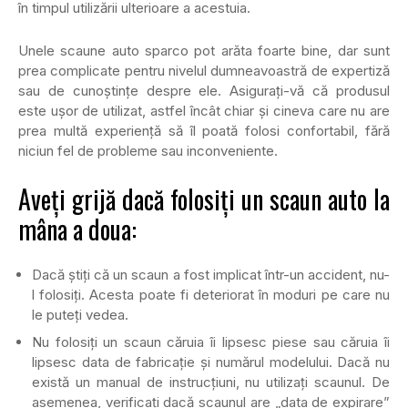
în timpul utilizării ulterioare a acestuia.
Unele scaune auto sparco pot arăta foarte bine, dar sunt
prea complicate pentru nivelul dumneavoastră de expertiză
sau de cunoștințe despre ele. Asigurați-vă că produsul
este ușor de utilizat, astfel încât chiar și cineva care nu are
prea multă experiență să îl poată folosi confortabil, fără
niciun fel de probleme sau inconveniente.
Aveți grijă dacă folosiți un scaun auto la
mâna a doua:
Dacă știți că un scaun a fost implicat într-un accident, nu-
l folosiți. Acesta poate fi deteriorat în moduri pe care nu
le puteți vedea.
Nu folosiți un scaun căruia îi lipsesc piese sau căruia îi
lipsesc data de fabricație și numărul modelului. Dacă nu
există un manual de instrucțiuni, nu utilizați scaunul. De
asemenea, verificați dacă scaunul are „data de expirare”