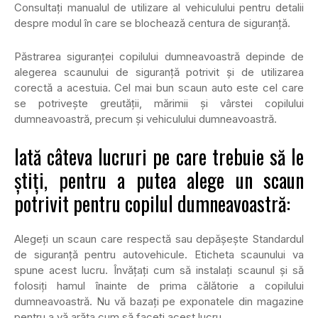
Consultați manualul de utilizare al vehiculului pentru detalii
despre modul în care se blochează centura de siguranță.
Păstrarea siguranței copilului dumneavoastră depinde de
alegerea scaunului de siguranță potrivit și de utilizarea
corectă a acestuia. Cel mai bun scaun auto este cel care
se potrivește greutății, mărimii și vârstei copilului
dumneavoastră, precum și vehiculului dumneavoastră.
Iată câteva lucruri pe care trebuie să le
știți, pentru a putea alege un scaun
potrivit pentru copilul dumneavoastră:
Alegeți un scaun care respectă sau depășește Standardul
de siguranță pentru autovehicule. Eticheta scaunului va
spune acest lucru. Învățați cum să instalați scaunul și să
folosiți hamul înainte de prima călătorie a copilului
dumneavoastră. Nu vă bazați pe exponatele din magazine
pentru a vă arăta cum să faceți acest lucru.