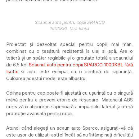
Scaunul auto pentru copii SPARCO
1000KBL fără Isofix
Proiectat și dezvoltat special pentru copiii mai mari,
combinat cu o țesătură rezistentă la ulei și apă. Are o
tetieră și un spătar reglabile și o greutate totală a scaunului
de 6,5 kg.
Scaunul auto pentru copii SPARCO 1000KBL fără
Isofix
și auto este echipat cu o centură de siguranță.
Culoarea acestui model este albastru.
Odihna pentru cap poate fi ajustată cu ușurință cu o singură
mână pentru a preveni erorile de reșapare. Materialul ABS
creează o absorbție superioară a impactului lateral și oferă
protecție avansată pentru copii.
Atunci când alegeți un scaun auto Sparco, asigurați-vă că
este ușor de utilizat, astfel încât să nu întâmpinați dificultăți