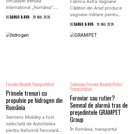
circulației trenului
Fabrica Astra Vagoane
internațional „România”.
Călători din Arad produce
Acesta care va asigura,...
vagoane militare pentru
DE
CARGO & BUS
28 MAI 2026
NATO, iar...
DE
CARGO & BUS
18 MAI 2026
Feroviar
Noutati
Transportatori
Camioane
Feroviar
Noutati
Rutier
Transportatori
Primele trenuri cu
Feroviar sau rutier?
propulsie pe hidrogen din
Semnal de alarmă tras de
România
președintele GRAMPET
Siemens Mobility a fost
Group
selectată de Autoritatea
În România, transportul
pentru Reformă Feroviară