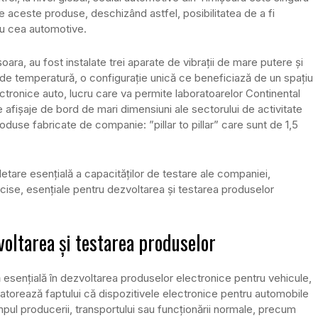
 aceste produse, deschizând astfel, posibilitatea de a fi
tru cea automotive.
ara, au fost instalate trei aparate de vibrații de mare putere și
de temperatură, o configurație unică ce beneficiază de un spațiu
ronice auto, lucru care va permite laboratoarelor Continental
e afișaje de bord de mari dimensiuni ale sectorului de activitate
duse fabricate de companie: ”pillar to pillar” care sunt de 1,5
are esențială a capacităților de testare ale companiei,
ise, esențiale pentru dezvoltarea și testarea produselor
oltarea și testarea produselor
ă esențială în dezvoltarea produselor electronice pentru vehicule,
atorează faptului că dispozitivele electronice pentru automobile
 timpul producerii, transportului sau funcționării normale, precum