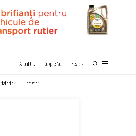
About Us
Despre Noi
Revista
rtatori
Logistică