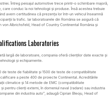
dustriei. Întreg peisajul automotive trece printr-o schimbare majoră,
e, care conduc la noi tehnologii și produse. Însă acestea trebuie
 când avem certitudinea că prezența lor într-un vehicul înseamnă
cipanții la trafic. Iar laboratoarele din România se asigură că
ian von Albrichsfeld, Head of Country Continental România și
.
lifications Laboratories
aletă largă de laboratoare, compania oferă clienților date exacte și
 tehnologii și echipamente.
e teste de fiabilitate și 1500 de teste de compatibilitate
alificare a peste 400 de proiecte Continental. Acreditările
tații climatice și 14 metode de EMC (compatibilitate
 pentru clienți externi, în domeniul naval (radare) sau industria
ompanie din industria auto”, adaugă Ciprian Bleoju, Head of