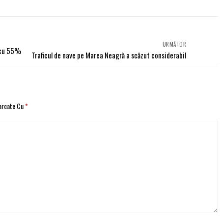
URMĂTOR
t cu 55%
Traficul de nave pe Marea Neagră a scăzut considerabil
Marcate Cu
*