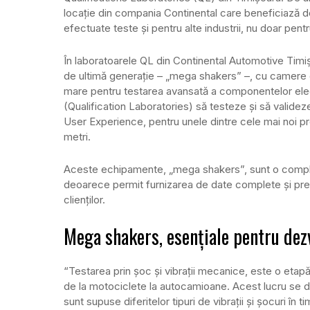
locație din compania Continental care beneficiază de
efectuate teste și pentru alte industrii, nu doar pen
În laboratoarele QL din Continental Automotive Timișo
de ultimă generație – „mega shakers” –, cu camere 
mare pentru testarea avansată a componentelor elect
(Qualification Laboratories) să testeze și să validez
User Experience, pentru unele dintre cele mai noi pro
metri.
Aceste echipamente, „mega shakers”, sunt o complet
deoarece permit furnizarea de date complete și prec
clienților.
Mega shakers, esențiale pentru dezv
“Testarea prin șoc și vibrații mecanice, este o etap
de la motociclete la autocamioane. Acest lucru se d
sunt supuse diferitelor tipuri de vibrații și șocuri în