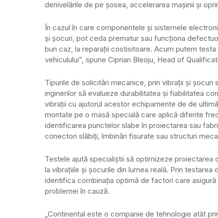
denivelările de pe șosea, accelerarea mașinii și opr
În cazul în care componentele și sistemele electronic
și șocuri, pot ceda prematur sau funcționa defectuos
bun caz, la reparații costisitoare. Acum putem testa
vehiculului”, spune Ciprian Bleoju, Head of Qualific
Tipurile de solicitări mecanice, prin vibrații și șocu
inginerilor să evalueze durabilitatea și fiabilitatea 
vibrații cu ajutorul acestor echipamente de de ulti
montate pe o masă specială care aplică diferite frecve
identificarea punctelor slabe în proiectarea sau fab
conectori slăbiți, îmbinări fisurate sau structuri mec
Testele ajută specialiștii să optimizeze proiectarea
la vibrațiile și șocurile din lumea reală. Prin testarea 
identifica combinația optimă de factori care asigură 
problemei în cauză.
„Continental este o companie de tehnologie atât prin 