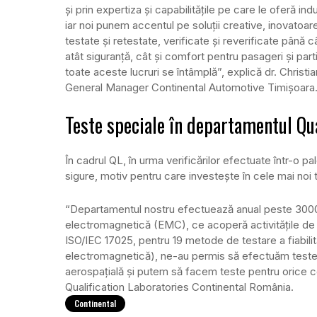
și prin expertiza și capabilitățile pe care le oferă in
iar noi punem accentul pe soluții creative, inovatoar
testate și retestate, verificate și reverificate până
atât siguranță, cât și comfort pentru pasageri și parti
toate aceste lucruri se întâmplă”, explică dr. Christ
General Manager Continental Automotive Timișoara
Teste speciale în departamentul Qua
În cadrul QL, în urma verificărilor efectuate într-o p
sigure, motiv pentru care investește în cele mai noi
“Departamentul nostru efectuează anual peste 3000 d
electromagnetică (EMC), ce acoperă activitățile de c
ISO/IEC 17025, pentru 19 metode de testare a fiabili
electromagnetică), ne-au permis să efectuăm teste și
aerospațială și putem să facem teste pentru orice c
Qualification Laboratories Continental România.
Continental