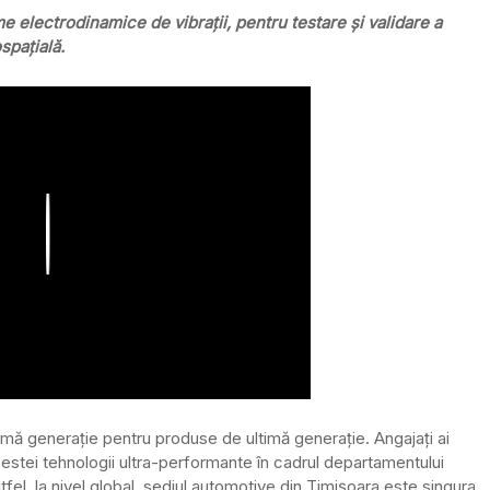
 electrodinamice de vibrații, pentru testare și validare a
spațială.
Play
imă generație pentru produse de ultimă generație. Angajați ai
acestei tehnologii ultra-performante în cadrul departamentului
fel, la nivel global, sediul automotive din Timișoara este singura