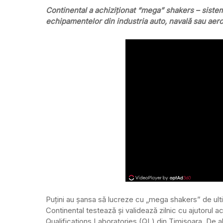
Continental a achiziționat “mega” shakers – sisteme
echipamentelor din industria auto, navală sau aero
Puțini au șansa să lucreze cu „mega shakers” de ult
Continental testează și validează zilnic cu ajutorul 
Qualifications Laboratories (QL) din Timișoara. De alt