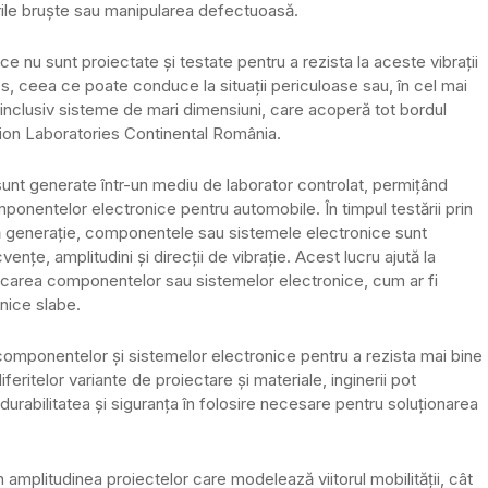
irile bruște sau manipularea defectuoasă.
e nu sunt proiectate și testate pentru a rezista la aceste vibrații
, ceea ce poate conduce la situații periculoase sau, în cel mai
 inclusiv sisteme de mari dimensiuni, care acoperă tot bordul
ation Laboratories Continental România.
ri sunt generate într-un mediu de laborator controlat, permițând
componentelor electronice pentru automobile. În timpul testării prin
mă generație, componentele sau sistemele electronice sunt
nțe, amplitudini și direcții de vibrație. Acest lucru ajută la
ricarea componentelor sau sistemelor electronice, cum ar fi
anice slabe.
 componentelor și sistemelor electronice pentru a rezista mai bine
diferitelor variante de proiectare și materiale, inginerii pot
durabilitatea și siguranța în folosire necesare pentru soluționarea
amplitudinea proiectelor care modelează viitorul mobilității, cât