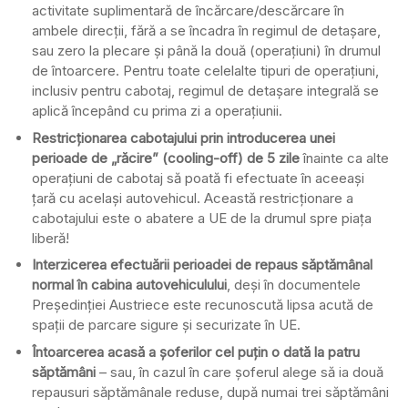
activitate suplimentară de încărcare/descărcare în
ambele direcții, fără a se încadra în regimul de detașare,
sau zero la plecare și până la două (operațiuni) în drumul
de întoarcere. Pentru toate celelalte tipuri de operațiuni,
inclusiv pentru cabotaj, regimul de detașare integrală se
aplică începând cu prima zi a operațiunii.
Restricționarea cabotajului prin introducerea unei
perioade de „răcire” (cooling-off) de 5 zile
înainte ca alte
operațiuni de cabotaj să poată fi efectuate în aceeași
țară cu același autovehicul. Această restricționare a
cabotajului este o abatere a UE de la drumul spre piața
liberă!
Interzicerea efectuării perioadei de repaus săptămânal
normal în cabina autovehiculului
, deși în documentele
Președinției Austriece este recunoscută lipsa acută de
spații de parcare sigure și securizate în UE.
Întoarcerea acasă a șoferilor cel puțin o dată la patru
săptămâni
– sau, în cazul în care șoferul alege să ia două
repausuri săptămânale reduse, după numai trei săptămâni