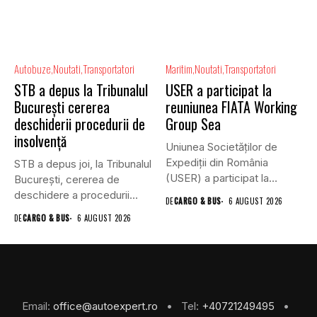
Autobuze
Noutati
Transportatori
Maritim
Noutati
Transportatori
STB a depus la Tribunalul
USER a participat la
București cererea
reuniunea FIATA Working
deschiderii procedurii de
Group Sea
insolvență
Uniunea Societăților de
Expediții din România
STB a depus joi, la Tribunalul
(USER) a participat la
Bucureşti, cererea de
reuniunea online...
deschidere a procedurii...
DE
CARGO & BUS
6 AUGUST 2026
DE
CARGO & BUS
6 AUGUST 2026
Email:
office@autoexpert.ro
• Tel:
+40721249495
•