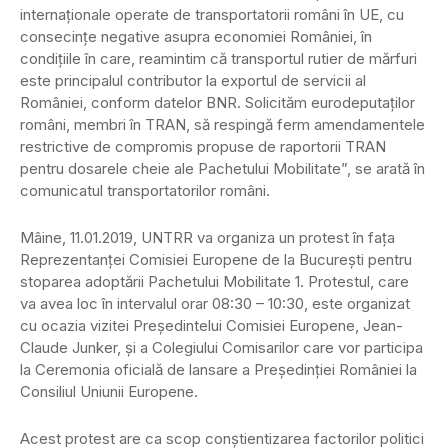
internaționale operate de transportatorii români în UE, cu
consecințe negative asupra economiei României, în
condițiile în care, reamintim că transportul rutier de mărfuri
este principalul contributor la exportul de servicii al
României, conform datelor BNR. Solicităm eurodeputaților
români, membri în TRAN, să respingă ferm amendamentele
restrictive de compromis propuse de raportorii TRAN
pentru dosarele cheie ale Pachetului Mobilitate”, se arată în
comunicatul transportatorilor români.
Mâine, 11.01.2019, UNTRR va organiza un protest în fața
Reprezentanței Comisiei Europene de la București pentru
stoparea adoptării Pachetului Mobilitate 1. Protestul, care
va avea loc în intervalul orar 08:30 – 10:30, este organizat
cu ocazia vizitei Președintelui Comisiei Europene, Jean-
Claude Junker, și a Colegiului Comisarilor care vor participa
la Ceremonia oficială de lansare a Președinției României la
Consiliul Uniunii Europene.
Acest protest are ca scop conștientizarea factorilor politici