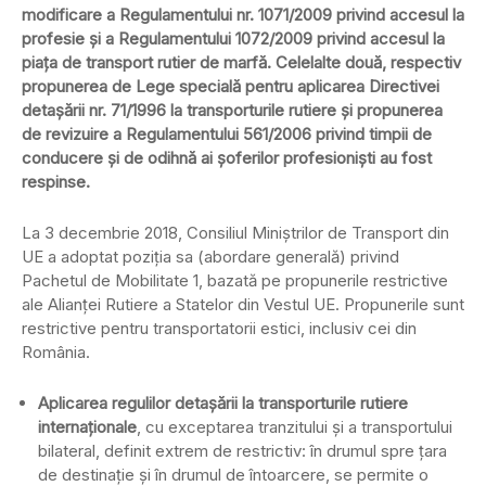
modificare a Regulamentului nr. 1071/2009 privind accesul la
profesie și a Regulamentului 1072/2009 privind accesul la
piața de transport rutier de marfă. Celelalte două, respectiv
propunerea de Lege specială pentru aplicarea Directivei
detașării nr. 71/1996 la transporturile rutiere și propunerea
de revizuire a Regulamentului 561/2006 privind timpii de
conducere și de odihnă ai șoferilor profesioniști au fost
respinse.
La 3 decembrie 2018, Consiliul Miniștrilor de Transport din
UE a adoptat poziția sa (abordare generală) privind
Pachetul de Mobilitate 1, bazată pe propunerile restrictive
ale Alianței Rutiere a Statelor din Vestul UE. Propunerile sunt
restrictive pentru transportatorii estici, inclusiv cei din
România.
Aplicarea regulilor detașării la transporturile rutiere
internaționale
, cu exceptarea tranzitului și a transportului
bilateral, definit extrem de restrictiv: în drumul spre țara
de destinație și în drumul de întoarcere, se permite o