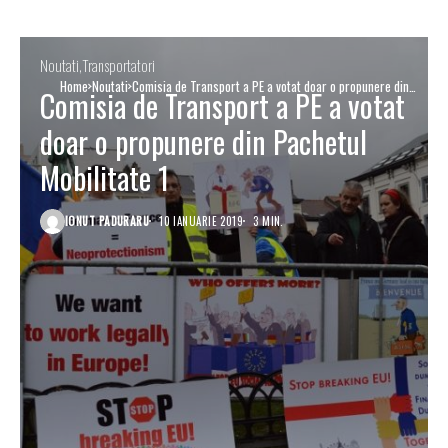
Noutati
Transportatori
Home
Noutati
Comisia de Transport a PE a votat doar o propunere din
Comisia de Transport a PE a votat
Pachetul Mobilitate 1
doar o propunere din Pachetul
Mobilitate 1
IONUT PADURARU
10 IANUARIE 2019
3 MIN.