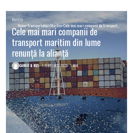
Maritim
Home
Transportatori
Maritim
Cele mai mari companii de transport
Cele mai mari companii de
maritim din lume renunță la alianță
transport maritim din lume
renunță la alianță
CARGO & BUS
1 FEBRUARIE 2023
1 MIN.