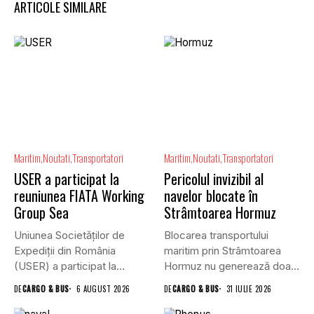
ARTICOLE SIMILARE
Maritim
Noutati
Transportatori
Maritim
Noutati
Transportatori
USER a participat la
Pericolul invizibil al
reuniunea FIATA Working
navelor blocate în
Group Sea
Strâmtoarea Hormuz
Uniunea Societăților de
Blocarea transportului
Expediții din România
maritim prin Strâmtoarea
(USER) a participat la
Hormuz nu generează doar
reuniunea online...
efecte economice și...
DE
CARGO & BUS
6 AUGUST 2026
DE
CARGO & BUS
31 IULIE 2026