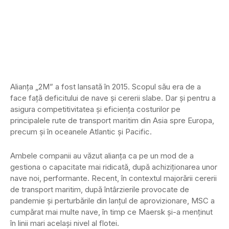
Alianţa „2M” a fost lansată în 2015. Scopul său era de a
face faţă deficitului de nave şi cererii slabe. Dar şi pentru a
asigura competitivitatea şi eficienţa costurilor pe
principalele rute de transport maritim din Asia spre Europa,
precum şi în oceanele Atlantic şi Pacific.
Ambele companii au văzut alianţa ca pe un mod de a
gestiona o capacitate mai ridicată, după achiziţionarea unor
nave noi, performante. Recent, în contextul majorării cererii
de transport maritim, după întârzierile provocate de
pandemie şi perturbările din lanţul de aprovizionare, MSC a
cumpărat mai multe nave, în timp ce Maersk şi-a menţinut
în linii mari acelaşi nivel al flotei.