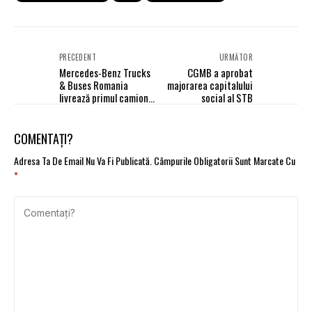
PRECEDENT
URMĂTOR
Mercedes-Benz Trucks
CGMB a aprobat
& Buses Romania
majorarea capitalului
livrează primul camion
social al STB
electric eActros către
compania Blue River
COMENTAȚI?
Adresa Ta De Email Nu Va Fi Publicată.
Câmpurile Obligatorii Sunt Marcate Cu
*