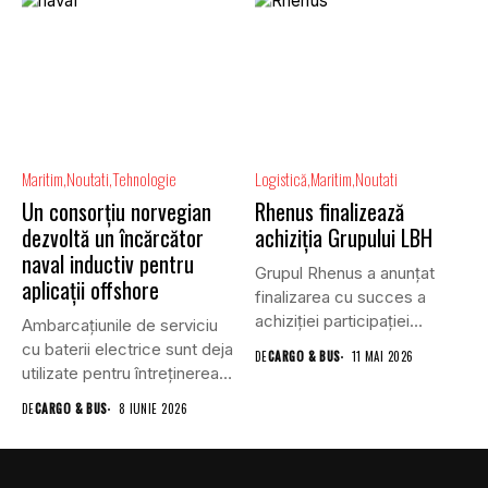
Maritim
Noutati
Tehnologie
Logistică
Maritim
Noutati
Un consorțiu norvegian
Rhenus finalizează
dezvoltă un încărcător
achiziția Grupului LBH
naval inductiv pentru
Grupul Rhenus a anunțat
aplicații offshore
finalizarea cu succes a
achiziției participației
Ambarcațiunile de serviciu
rămase de...
cu baterii electrice sunt deja
DE
CARGO & BUS
11 MAI 2026
utilizate pentru întreținerea
parcurilor...
DE
CARGO & BUS
8 IUNIE 2026