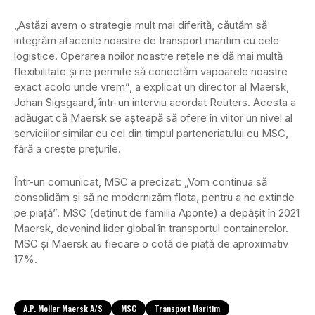
„Astăzi avem o strategie mult mai diferită, căutăm să
integrăm afacerile noastre de transport maritim cu cele
logistice. Operarea noilor noastre reţele ne dă mai multă
flexibilitate şi ne permite să conectăm vapoarele noastre
exact acolo unde vrem”, a explicat un director al Maersk,
Johan Sigsgaard, într-un interviu acordat Reuters. Acesta a
adăugat că Maersk se aşteapă să ofere în viitor un nivel al
serviciilor similar cu cel din timpul parteneriatului cu MSC,
fără a creşte preţurile.
Într-un comunicat, MSC a precizat: „Vom continua să
consolidăm şi să ne modernizăm flota, pentru a ne extinde
pe piaţă”. MSC (deţinut de familia Aponte) a depăşit în 2021
Maersk, devenind lider global în transportul containerelor.
MSC şi Maersk au fiecare o cotă de piaţă de aproximativ
17%.
A.P. Moller Maersk A/S
MSC
Transport Maritim