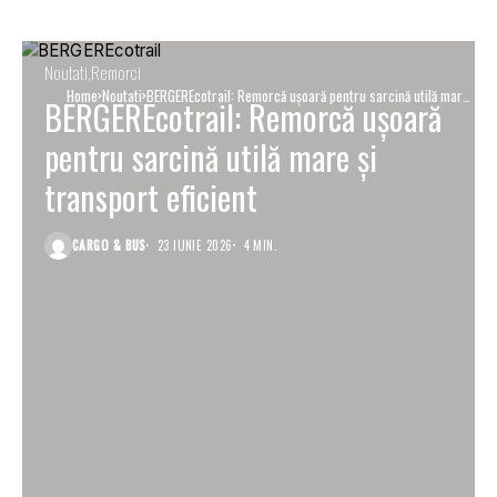
Noutati
Remorci
Home
Noutati
BERGEREcotrail: Remorcă ușoară pentru sarcină utilă mare
BERGEREcotrail: Remorcă ușoară
și transport eficient
pentru sarcină utilă mare și
transport eficient
CARGO & BUS
23 IUNIE 2026
4 MIN.