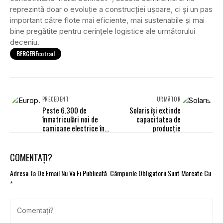
reprezintă doar o evoluție a construcției ușoare, ci și un pas
important către flote mai eficiente, mai sustenabile și mai
bine pregătite pentru cerințele logistice ale următorului
deceniu.
BERGEREcotrail
PRECEDENT
URMĂTOR
Peste 6.300 de
Solaris își extinde
înmatriculări noi de
capacitatea de
camioane electrice în
producție
Europa în primul
trimestru al anului
2026
COMENTAȚI?
Adresa Ta De Email Nu Va Fi Publicată.
Câmpurile Obligatorii Sunt Marcate Cu
*