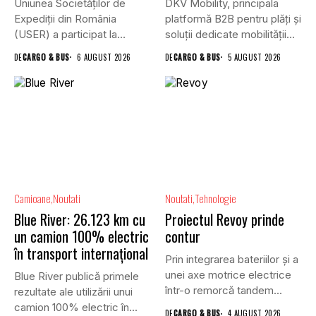
Uniunea Societăților de
DKV Mobility, principala
Expediții din România
platformă B2B pentru plăți și
(USER) a participat la
soluții dedicate mobilității
reuniunea online...
rutiere,...
DE
CARGO & BUS
6 AUGUST 2026
DE
CARGO & BUS
5 AUGUST 2026
Camioane
Noutati
Noutati
Tehnologie
Blue River: 26.123 km cu
Proiectul Revoy prinde
un camion 100% electric
contur
în transport internațional
Prin integrarea bateriilor și a
unei axe motrice electrice
Blue River publică primele
într-o remorcă tandem...
rezultate ale utilizării unui
camion 100% electric în...
DE
CARGO & BUS
4 AUGUST 2026