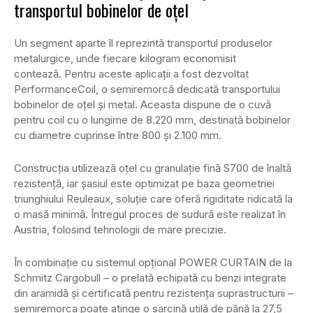
transportul bobinelor de oțel
Un segment aparte îl reprezintă transportul produselor
metalurgice, unde fiecare kilogram economisit
contează. Pentru aceste aplicații a fost dezvoltat
PerformanceCoil, o semiremorcă dedicată transportului
bobinelor de oțel și metal. Aceasta dispune de o cuvă
pentru coil cu o lungime de 8.220 mm, destinată bobinelor
cu diametre cuprinse între 800 și 2.100 mm.
Construcția utilizează oțel cu granulație fină S700 de înaltă
rezistență, iar șasiul este optimizat pe baza geometriei
triunghiului Reuleaux, soluție care oferă rigiditate ridicată la
o masă minimă. Întregul proces de sudură este realizat în
Austria, folosind tehnologii de mare precizie.
În combinație cu sistemul opțional POWER CURTAIN de la
Schmitz Cargobull – o prelată echipată cu benzi integrate
din aramidă și certificată pentru rezistența suprastructurii –
semiremorca poate atinge o sarcină utilă de până la 27,5