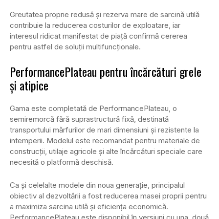
Greutatea proprie redusă și rezerva mare de sarcină utilă
contribuie la reducerea costurilor de exploatare, iar
interesul ridicat manifestat de piață confirmă cererea
pentru astfel de soluții multifuncționale.
PerformancePlateau pentru încărcături grele
și atipice
Gama este completată de PerformancePlateau, o
semiremorcă fără suprastructură fixă, destinată
transportului mărfurilor de mari dimensiuni și rezistente la
intemperii. Modelul este recomandat pentru materiale de
construcții, utilaje agricole și alte încărcături speciale care
necesită o platformă deschisă.
Ca și celelalte modele din noua generație, principalul
obiectiv al dezvoltării a fost reducerea masei proprii pentru
a maximiza sarcina utilă și eficiența economică.
PerformancePlateau este disponibil în versiuni cu una, două