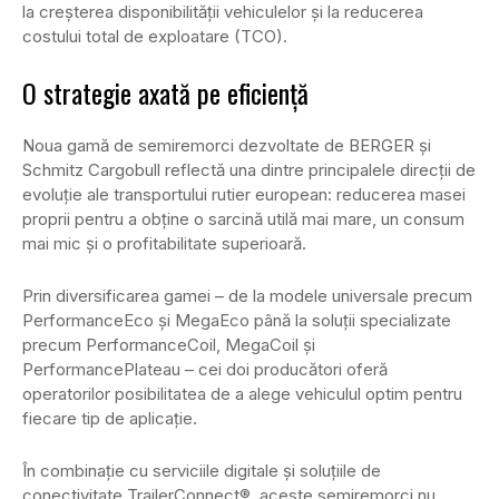
la creșterea disponibilității vehiculelor și la reducerea
costului total de exploatare (TCO).
O strategie axată pe eficiență
Noua gamă de semiremorci dezvoltate de BERGER și
Schmitz Cargobull reflectă una dintre principalele direcții de
evoluție ale transportului rutier european: reducerea masei
proprii pentru a obține o sarcină utilă mai mare, un consum
mai mic și o profitabilitate superioară.
Prin diversificarea gamei – de la modele universale precum
PerformanceEco și MegaEco până la soluții specializate
precum PerformanceCoil, MegaCoil și
PerformancePlateau – cei doi producători oferă
operatorilor posibilitatea de a alege vehiculul optim pentru
fiecare tip de aplicație.
În combinație cu serviciile digitale și soluțiile de
conectivitate TrailerConnect®, aceste semiremorci nu