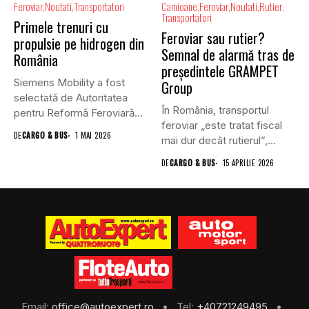
Feroviar
Noutati
Transportatori
Camioane
Feroviar
Noutati
Rutier
Transportatori
Primele trenuri cu
Feroviar sau rutier?
propulsie pe hidrogen din
Semnal de alarmă tras de
România
președintele GRAMPET
Siemens Mobility a fost
Group
selectată de Autoritatea
În România, transportul
pentru Reformă Feroviară
feroviar „este tratat fiscal
(ARF) din...
DE
CARGO & BUS
1 MAI 2026
mai dur decât rutierul”,
afirmă...
DE
CARGO & BUS
15 APRILIE 2026
Email:
office@autoexpert.ro
• Tel:
+40721249495
•