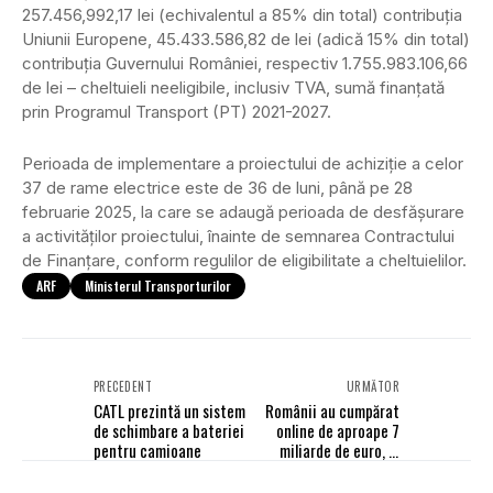
257.456,992,17 lei (echivalentul a 85% din total) contribuţia
Uniunii Europene, 45.433.586,82 de lei (adică 15% din total)
contribuţia Guvernului României, respectiv 1.755.983.106,66
de lei – cheltuieli neeligibile, inclusiv TVA, sumă finanţată
prin Programul Transport (PT) 2021-2027.
Perioada de implementare a proiectului de achiziţie a celor
37 de rame electrice este de 36 de luni, până pe 28
februarie 2025, la care se adaugă perioada de desfăşurare
a activităţilor proiectului, înainte de semnarea Contractului
de Finanţare, conform regulilor de eligibilitate a cheltuielilor.
ARF
Ministerul Transporturilor
PRECEDENT
URMĂTOR
CATL prezintă un sistem
Românii au cumpărat
de schimbare a bateriei
online de aproape 7
pentru camioane
miliarde de euro, în
2022