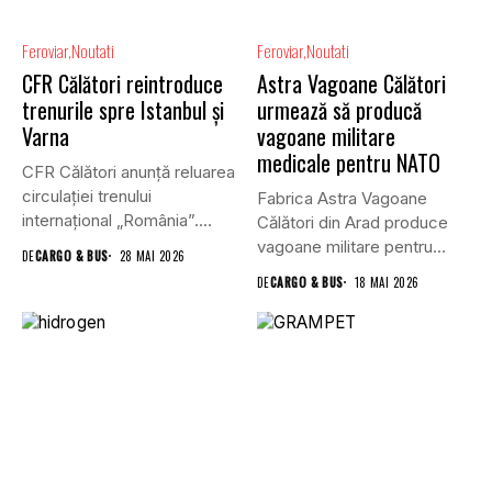
Feroviar
Noutati
Feroviar
Noutati
CFR Călători reintroduce
Astra Vagoane Călători
trenurile spre Istanbul și
urmează să producă
Varna
vagoane militare
medicale pentru NATO
CFR Călători anunță reluarea
circulației trenului
Fabrica Astra Vagoane
internațional „România”.
Călători din Arad produce
Acesta care va asigura,...
vagoane militare pentru
DE
CARGO & BUS
28 MAI 2026
NATO, iar...
DE
CARGO & BUS
18 MAI 2026