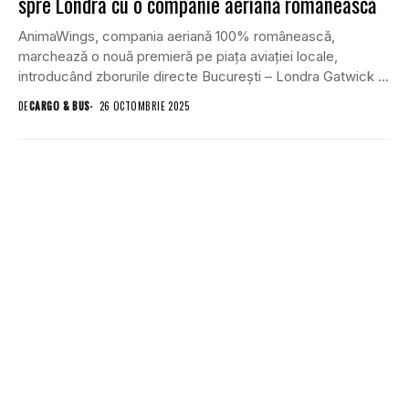
spre Londra cu o companie aeriană românească
AnimaWings, compania aeriană 100% românească,
marchează o nouă premieră pe piața aviației locale,
introducând zborurile directe București – Londra Gatwick și
retur, din...
DE
CARGO & BUS
26 OCTOMBRIE 2025