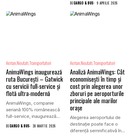
DE
CARGO & BUS
9 APRILIE 2026
Aerian
Noutati
Transportatori
Aerian
Noutati
Transportatori
AnimaWings inaugurează
Analiză AnimaWings: Cât
ruta Bucureşti – Gatwick
economiseşti în timp și
cu servicii full-service și
cost prin alegerea unor
flotă ultra-modernă
zboruri pe aeroporturile
principale ale marilor
AnimaWings, companie
oraşe
aeriană 100% românească
full-service, inaugurează
Alegerea aeroportului de
oficial singura conexiune
destinație poate face o
DE
CARGO & BUS
30 MARTIE 2026
directă dintre...
diferență semnificativă în