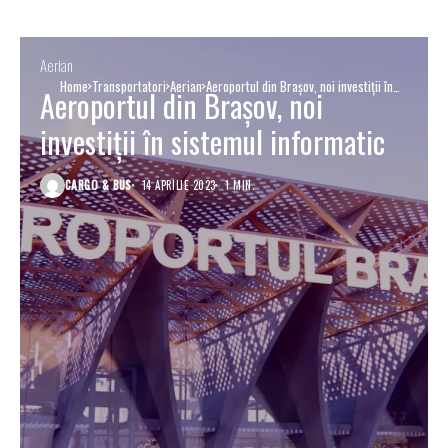
Aerian
Home
Transportatori
Aerian
Aeroportul din Braşov, noi investiţii în
Aeroportul din Braşov, noi
sistemul informatic
investiţii în sistemul informatic
CARGO & BUS
14 APRILIE 2023
1 MIN.