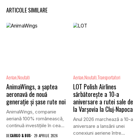
ARTICOLE SIMILARE
Aerian
Noutati
Aerian
Noutati
Transportatori
AnimaWings, a șaptea
LOT Polish Airlines
aeronavă de nouă
sărbătorește a 10-a
generație și șase rute noi
aniversare a rutei sale de
la Varșovia la Cluj-Napoca
AnimaWings, companie
aeriană 100% românească,
Anul 2026 marchează a 10-a
continuă investițiile în cea
aniversare a lansării unei
mai tânără flotă...
conexiuni aeriene între...
DE
CARGO & BUS
29 APRILIE 2026