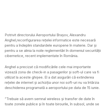
Potrivit directorului Aeroportului Braşov, Alexandru
Anghel,reconfigurarea reţelei informatice este necesară
pentru a îndeplini standardele europene în materie. Dar şi
pentru a se alinia la noile reglementări în domeniul securităţii
cibernetice, recent implementate în România.
Anghel a precizat că modificările cele mai importante
vizează zona de check-in a pasagerilor şi soft-ul care va fi
utilizat la aceste ghişee. El a dat asigurări că extinderea
reţelei de internet şi achiziţia unor noi soft-uri nu va întârzia
deschiderea programată a aeroportului pe data de 15 iunie.
”Trebuie să avem semnal wireless şi transfer de date în
toate zonele publice şi în toate birourile, în subsol, unde se