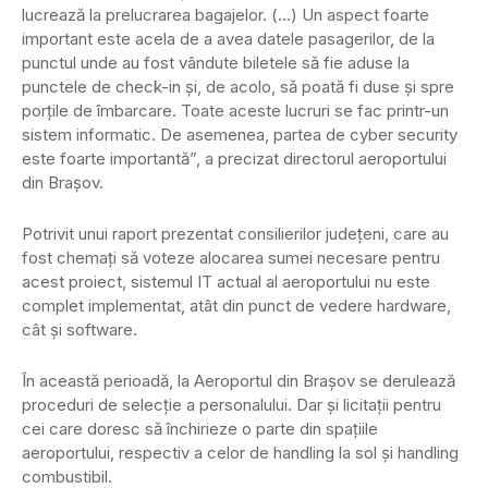
lucrează la prelucrarea bagajelor. (…) Un aspect foarte
important este acela de a avea datele pasagerilor, de la
punctul unde au fost vândute biletele să fie aduse la
punctele de check-in şi, de acolo, să poată fi duse şi spre
porţile de îmbarcare. Toate aceste lucruri se fac printr-un
sistem informatic. De asemenea, partea de cyber security
este foarte importantă”, a precizat directorul aeroportului
din Braşov.
Potrivit unui raport prezentat consilierilor judeţeni, care au
fost chemaţi să voteze alocarea sumei necesare pentru
acest proiect, sistemul IT actual al aeroportului nu este
complet implementat, atât din punct de vedere hardware,
cât şi software.
În această perioadă, la Aeroportul din Braşov se derulează
proceduri de selecţie a personalului. Dar şi licitaţii pentru
cei care doresc să închirieze o parte din spaţiile
aeroportului, respectiv a celor de handling la sol şi handling
combustibil.