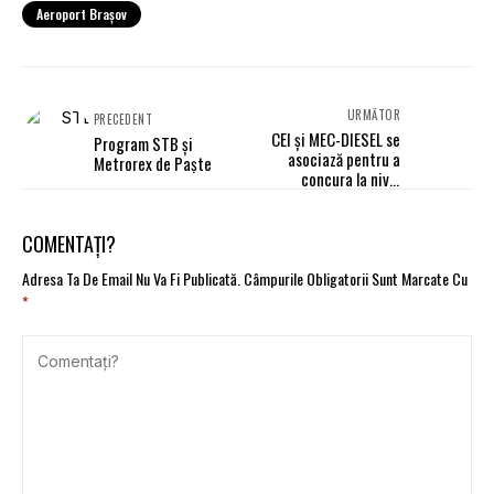
Aeroport Brașov
URMĂTOR
PRECEDENT
CEI și MEC-DIESEL se
Program STB și
asociază pentru a
Metrorex de Paște
concura la nivel
european în sectorul
auto aftermarket
COMENTAȚI?
Adresa Ta De Email Nu Va Fi Publicată.
Câmpurile Obligatorii Sunt Marcate Cu
*