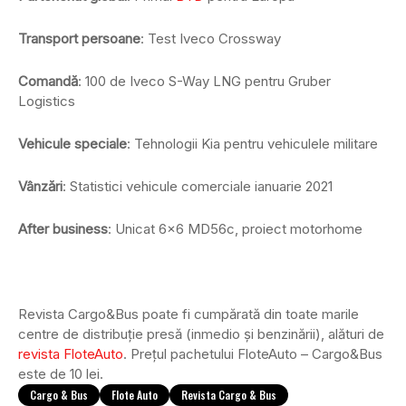
Transport persoane
: Test Iveco Crossway
Comandă
: 100 de Iveco S-Way LNG pentru Gruber
Logistics
Vehicule speciale
: Tehnologii Kia pentru vehiculele militare
Vânzări
: Statistici vehicule comerciale ianuarie 2021
After business
: Unicat 6×6 MD56c, proiect motorhome
Revista Cargo&Bus poate fi cumpărată din toate marile
centre de distribuție presă (inmedio și benzinării), alături de
revista FloteAuto
. Prețul pachetului FloteAuto – Cargo&Bus
este de 10 lei.
Cargo & Bus
Flote Auto
Revista Cargo & Bus