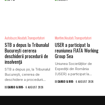
Autobuze
Noutati
Transportatori
Maritim
Noutati
Transportatori
STB a depus la Tribunalul
USER a participat la
București cererea
reuniunea FIATA Working
deschiderii procedurii de
Group Sea
insolvență
Uniunea Societăților de
Expediții din România
STB a depus joi, la Tribunalul
(USER) a participat la
Bucureşti, cererea de
reuniunea online...
deschidere a procedurii...
DE
CARGO & BUS
6 AUGUST 2026
DE
CARGO & BUS
6 AUGUST 2026