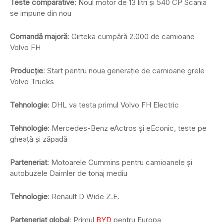
Teste comparative
: Noul motor de 13 litri și 540 CP Scania
se impune din nou
Comandă majoră
: Girteka cumpără 2.000 de camioane
Volvo FH
Producție
: Start pentru noua generație de camioane grele
Volvo Trucks
Tehnologie
: DHL va testa primul Volvo FH Electric
Tehnologie
: Mercedes-Benz eActros și eEconic, teste pe
gheață și zăpadă
Parteneriat
: Motoarele Cummins pentru camioanele și
autobuzele Daimler de tonaj mediu
Tehnologie
: Renault D Wide Z.E.
Parteneriat global
: Primul
BYD
pentru Europa