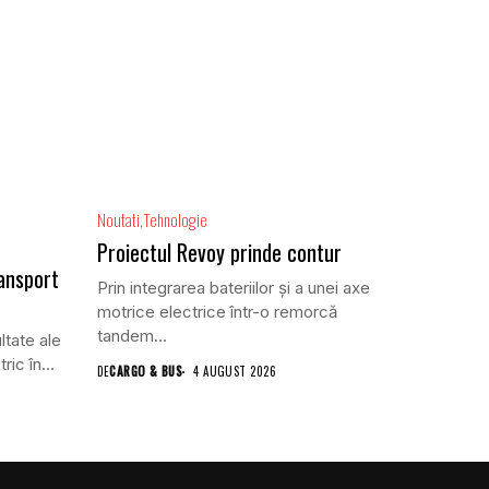
Noutati
Tehnologie
Proiectul Revoy prinde contur
ansport
Prin integrarea bateriilor și a unei axe
motrice electrice într-o remorcă
tandem...
ltate ale
ric în...
DE
CARGO & BUS
4 AUGUST 2026