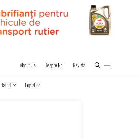
About Us
Despre Noi
Revista
rtatori
Logistică