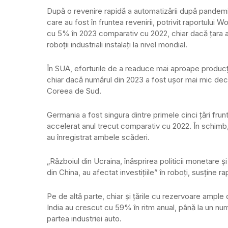
După o revenire rapidă a automatizării după pandemie, 
care au fost în fruntea revenirii, potrivit raportului 
cu 5% în 2023 comparativ cu 2022, chiar dacă ţara a
roboţii industriali instalaţi la nivel mondial.
În SUA, eforturile de a readuce mai aproape producţia a
chiar dacă numărul din 2023 a fost uşor mai mic decât 
Coreea de Sud.
Germania a fost singura dintre primele cinci ţări frunt
accelerat anul trecut comparativ cu 2022. În schimb, 
au înregistrat ambele scăderi.
„Războiul din Ucraina, înăsprirea politicii monetare ş
din China, au afectat investiţiile” în roboţi, susţine 
Pe de altă parte, chiar şi ţările cu rezervoare ample d
India au crescut cu 59% în ritm anual, până la un numă
partea industriei auto.