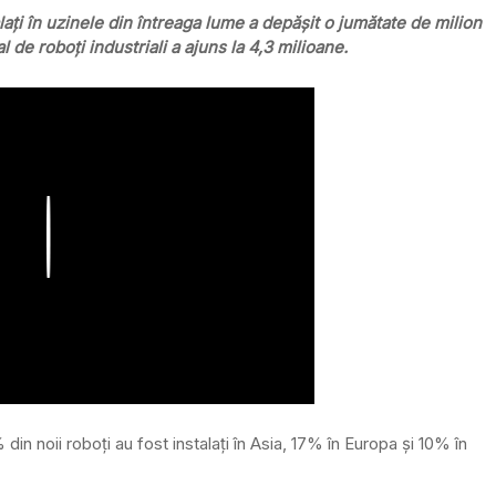
alaţi în uzinele din întreaga lume a depăşit o jumătate de milion
al de roboţi industriali a ajuns la 4,3 milioane.
Play
n noii roboţi au fost instalaţi în Asia, 17% în Europa şi 10% în