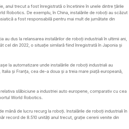
anul trecut a fost înregistrată o încetinire în unele dintre ţările
World Robotics. De exemplu, în China, instalările de roboţi au scăzut
siatică a fost responsabilă pentru mai mult de jumătate din
u dus la relansarea instalărilor de roboţi industriali în ultimii ani,
cel din 2022, o situaţie similară fiind înregistrată în Japonia şi
aşe la automatizare unde instalările de roboţi industriali au
Italia şi Franţa, cea de-a doua şi a treia mare piaţă europeană,
i relativa slăbiciune a industriei auto europene, comparativ cu cea
raportul World Robotics.
e mână de lucru recurg la roboţi. Instalările de roboţi industriali în
r record de 8.510 unităţi anul trecut, graţie cererii venite din