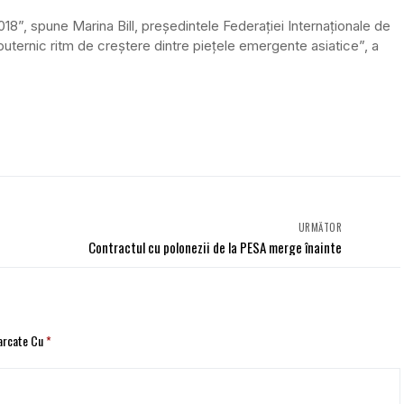
018”, spune Marina Bill, preşedintele Federaţiei Internaţionale de
puternic ritm de creştere dintre pieţele emergente asiatice”, a
URMĂTOR
Contractul cu polonezii de la PESA merge înainte
Marcate Cu
*