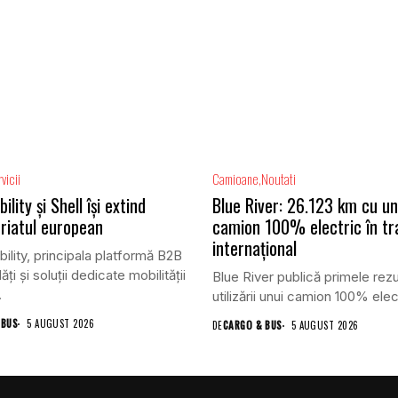
vicii
Camioane
Noutati
lity și Shell își extind
Blue River: 26.123 km cu un
riatul european
camion 100% electric în tr
internațional
lity, principala platformă B2B
ăți și soluții dedicate mobilității
Blue River publică primele rezu
.
utilizării unui camion 100% elect
 BUS
5 AUGUST 2026
DE
CARGO & BUS
5 AUGUST 2026