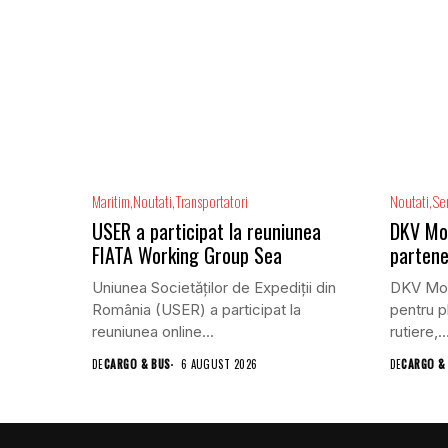
Maritim
Noutati
Transportatori
Noutati
Ser
USER a participat la reuniunea
DKV Mobi
FIATA Working Group Sea
partene
Uniunea Societăților de Expediții din
DKV Mobi
România (USER) a participat la
pentru pl
reuniunea online...
rutiere,..
DE
CARGO & BUS
6 AUGUST 2026
DE
CARGO &