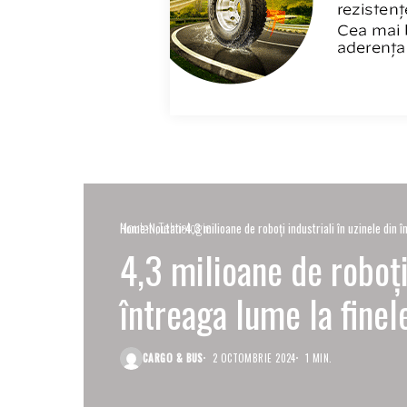
Noutati
Tehnologie
Home
Noutati
4,3 milioane de roboți industriali în uzinele din 
4,3 milioane de roboți 
întreaga lume la finel
CARGO & BUS
2 OCTOMBRIE 2024
1 MIN.