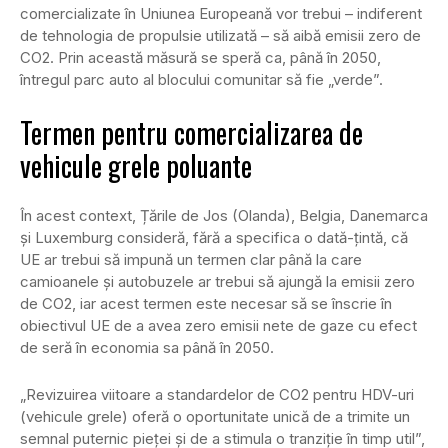
comercializate în Uniunea Europeană vor trebui – indiferent
de tehnologia de propulsie utilizată – să aibă emisii zero de
CO2. Prin această măsură se speră ca, până în 2050,
întregul parc auto al blocului comunitar să fie „verde”.
Termen pentru comercializarea de
vehicule grele poluante
În acest context, Țările de Jos (Olanda), Belgia, Danemarca
și Luxemburg consideră, fără a specifica o dată-țintă, că
UE ar trebui să impună un termen clar până la care
camioanele și autobuzele ar trebui să ajungă la emisii zero
de CO2, iar acest termen este necesar să se înscrie în
obiectivul UE de a avea zero emisii nete de gaze cu efect
de seră în economia sa până în 2050.
„Revizuirea viitoare a standardelor de CO2 pentru HDV-uri
(vehicule grele) oferă o oportunitate unică de a trimite un
semnal puternic pieței și de a stimula o tranziție în timp util”,