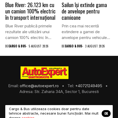
Blue River: 26.123 km cu
Sailun își extinde gama
un camion 100% electric
de anvelope pentru
în transport internațional
camioane
Blue River publică primele
Prin cea mai recentă
rezultate ale utilizării unui
extindere a gamei de
camion 100% electric în...
anvelope pentru vehicule
comerciale,...
DE
CARGO & BUS
5 AUGUST 2026
DE
CARGO & BUS
3 AUGUST 2026
Email:
office@autoexpert.ro
• Tel:
+40721249495
•
Adresa: Str. Zaharia 34A, Sector 1, Bucuresti
Cargo & Bus utilizeaza cookies doar pentru date
OK
tehnice abstracte, necesare bunei funcțioări. Mai mult
©2026 Cargo & Bus
despre
cookies
.