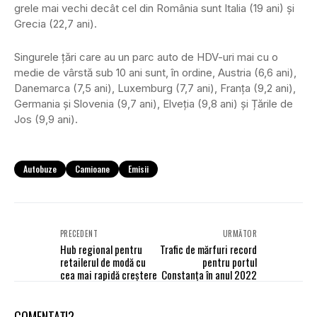
grele mai vechi decât cel din România sunt Italia (19 ani) și
Grecia (22,7 ani).
Singurele țări care au un parc auto de HDV-uri mai cu o
medie de vârstă sub 10 ani sunt, în ordine, Austria (6,6 ani),
Danemarca (7,5 ani), Luxemburg (7,7 ani), Franța (9,2 ani),
Germania și Slovenia (9,7 ani), Elveția (9,8 ani) și Țările de
Jos (9,9 ani).
Autobuze
Camioane
Emisii
PRECEDENT
URMĂTOR
Hub regional pentru
Trafic de mărfuri record
retailerul de modă cu
pentru portul
cea mai rapidă creștere
Constanţa în anul 2022
COMENTAȚI?