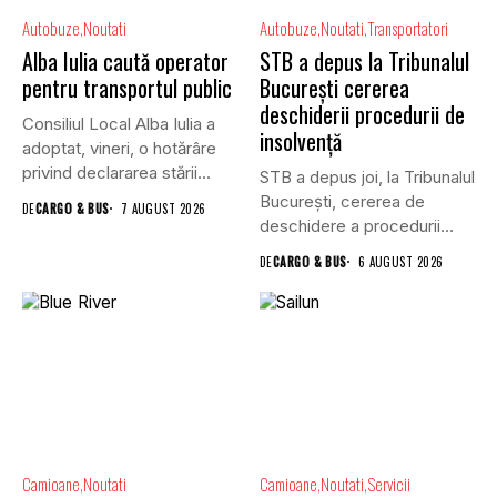
Autobuze
Noutati
Autobuze
Noutati
Transportatori
Alba Iulia caută operator
STB a depus la Tribunalul
pentru transportul public
București cererea
deschiderii procedurii de
Consiliul Local Alba Iulia a
insolvență
adoptat, vineri, o hotărâre
privind declararea stării...
STB a depus joi, la Tribunalul
Bucureşti, cererea de
DE
CARGO & BUS
7 AUGUST 2026
deschidere a procedurii...
DE
CARGO & BUS
6 AUGUST 2026
Camioane
Noutati
Camioane
Noutati
Servicii