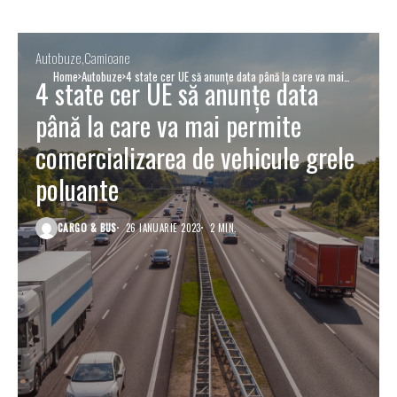
Autobuze
Camioane
Home
Autobuze
4 state cer UE să anunțe data până la care va mai
4 state cer UE să anunțe data
permite comercializarea de vehicule grele poluante
până la care va mai permite
comercializarea de vehicule grele
poluante
CARGO & BUS
26 IANUARIE 2023
2 MIN.