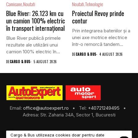
Camioane
Noutati
Noutati
Tehnologie
Blue River: 26.123 km cu
Proiectul Revoy prinde
un camion 100% electric
contur
în transport internațional
Prin integrarea bateriilor și a
unei axe motrice electrice
Blue River publică primele
într-o remorcă tandem...
rezultate ale utilizării unui
camion 100% electric în...
DE
CARGO & BUS
4 AUGUST 2026
DE
CARGO & BUS
5 AUGUST 2026
Email:
office@autoexpert.ro
• Tel:
+40721249495
•
Adresa: Str. Zaharia 34A, Sector 1, Bucuresti
Cargo & Bus utilizeaza cookies doar pentru date