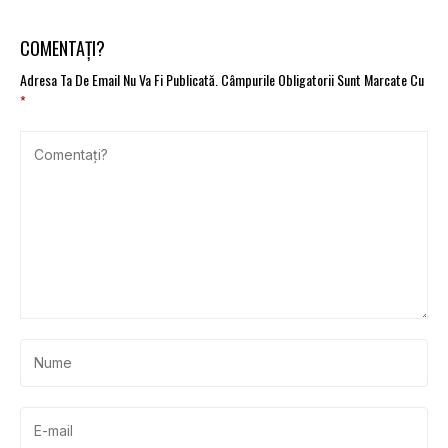
aflate în Rusia se pot
pentru transportatori
întoarce prin Belarus,
Georgia și Turcia
COMENTAȚI?
Adresa Ta De Email Nu Va Fi Publicată.
Câmpurile Obligatorii Sunt Marcate Cu
*