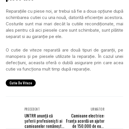
Reparaţiile cu piese noi, ar trebui să fie a doua opţiune după
schimbarea cutiei cu una nouă, datorită eficienţei acestora.
Costurile sunt mai mari decât la cutiile recondiţionate, mai
ales pentru că aici piesele care sunt schimbate, sunt plătite
separat si au garanţie pe ele.
O cutie de viteze reparată are două tipuri de garanţii, pe
manopera şi pe piesele utilizate la reparaţie. În cazul unei
defecţiuni, aceasta oferă o dublă asigurare prin care acea
cutie va funcţiona mult timp după reparaţie.
Cutie De Viteze
PRECEDENT
URMĂTOR
UNTRR anunță că
Camioane electrice:
șoferii profesioniști ai
Franța acordă un ajutor
camioanelor românești
de 150.000 de euro