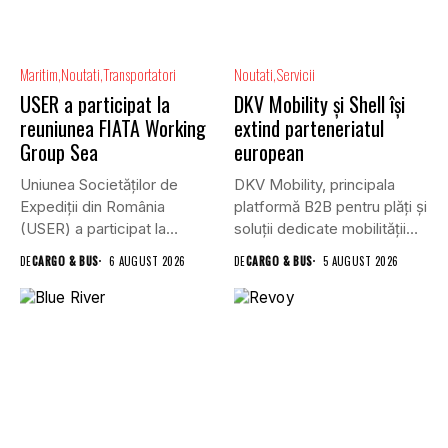
Maritim
Noutati
Transportatori
Noutati
Servicii
USER a participat la
DKV Mobility și Shell își
reuniunea FIATA Working
extind parteneriatul
Group Sea
european
Uniunea Societăților de
DKV Mobility, principala
Expediții din România
platformă B2B pentru plăți și
(USER) a participat la
soluții dedicate mobilității
reuniunea online...
rutiere,...
DE
CARGO & BUS
6 AUGUST 2026
DE
CARGO & BUS
5 AUGUST 2026