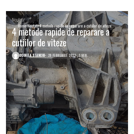
Noutati
Home
Noutati
4 metode rapide de reparare a cutiilor de viteze
4 metode rapide de reparare a
cutiilor de viteze
DOINITA STANCIU
28 FEBRUARIE 2022
3 MIN.