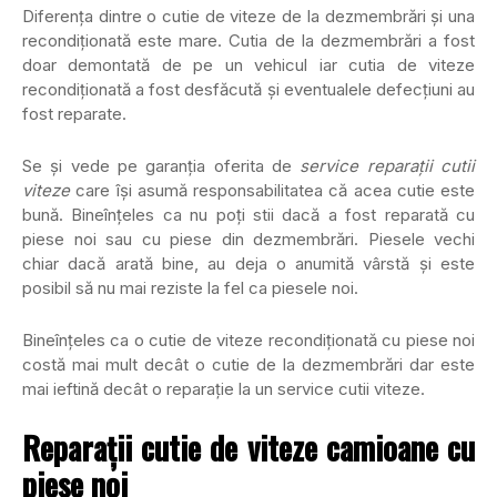
Diferenţa dintre o cutie de viteze de la dezmembrări şi una
recondiţionată este mare. Cutia de la dezmembrări a fost
doar demontată de pe un vehicul iar cutia de viteze
recondiţionată a fost desfăcută şi eventualele defecţiuni au
fost reparate.
Se şi vede pe garanţia oferita de
service reparaţii cutii
viteze
care îşi asumă responsabilitatea că acea cutie este
bună. Bineînţeles ca nu poţi stii dacă a fost reparată cu
piese noi sau cu piese din dezmembrări. Piesele vechi
chiar dacă arată bine, au deja o anumită vârstă şi este
posibil să nu mai reziste la fel ca piesele noi.
Bineînţeles ca o cutie de viteze recondiţionată cu piese noi
costă mai mult decât o cutie de la dezmembrări dar este
mai ieftină decât o reparaţie la un service cutii viteze.
Reparaţii cutie de viteze camioane cu
piese noi