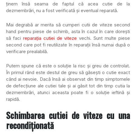
ţinem însă seama de faptul că acea cutie de la
dezmembrări, nu a fost verificată şi eventual reparată.
Mai degrabă ar merita să cumperi cutii de viteze second
hand pentru piese de schimb, asta în cazul în care doreşti
să faci
reparaţia cutiei de viteze
vechi. Sunt multe piese
second care pot fi reutilizate în reparaţii însă numai după o
verificare prealabilă.
Putem spune că este o soluţie la risc şi greu de controlat.
În primul rând este destul de greu să găseşti o cutie exact
când ai nevoie. Dacă însă ai observat din timp simptomele
de defecţiune ale cutiei tale şi ai găsit tot din timp cutia la
dezmembrări, atunci aceasta poate fi o soluţie ieftină şi
rapidă.
Schimbarea cutiei de viteze cu una
recondiţionată