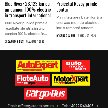
Blue River: 26.123 km cu
Proiectul Revoy prinde
un camion 100% electric
contur
în transport internațional
Prin integrarea bateriilor și a
unei axe motrice electrice
Blue River publică primele
într-o remorcă tandem...
rezultate ale utilizării unui
camion 100% electric în...
DE
CARGO & BUS
4 AUGUST 2026
DE
CARGO & BUS
5 AUGUST 2026
Email:
office@autoexpert.ro
• Tel:
+40721249495
•