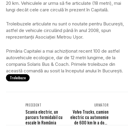
20 km. Vehiculele ar urma să fie articulate (18 metri), mai
lungi decât cele care circulă în prezent în Capitală.
Troleibuzele articulate nu sunt o noutate pentru București,
astfel de vehicule circulând până în anul 2008, spun
reprezentanții Asociației Metrou Ușor.
Primăria Capitalei a mai achiziționat recent 100 de astfel
autovehicule ecologice, dar de 12 metri lungime, de la
compania Solaris Bus & Coach. Primele troleibuze din
această comandă au sosit la începutul anului în București.
Troleibuze
PRECEDENT
URMĂTOR
Scania electric, un
Volvo Trucks, camion
parcurs formidabil cu
electric cu autonomie
escale în România
de 600 km în a doua
jumătate a lui 2025