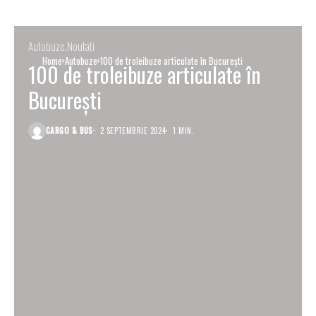
Autobuze
Noutati
Home
Autobuze
100 de troleibuze articulate în București
100 de troleibuze articulate în
București
CARGO & BUS
2 SEPTEMBRIE 2024
1 MIN.