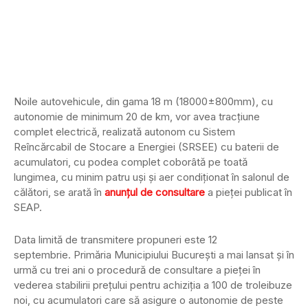
Noile autovehicule, din gama 18 m (18000±800mm), cu
autonomie de minimum 20 de km, vor avea tracţiune
complet electrică, realizată autonom cu Sistem
Reîncărcabil de Stocare a Energiei (SRSEE) cu baterii de
acumulatori, cu podea complet coborâtă pe toată
lungimea, cu minim patru uşi şi aer condiţionat în salonul de
călători, se arată în
anunțul de consultare
a pieței publicat în
SEAP.
Data limită de transmitere propuneri este 12
septembrie. Primăria Municipiului București a mai lansat și în
urmă cu trei ani o procedură de consultare a pieței în
vederea stabilirii prețului pentru achiziția a 100 de troleibuze
noi, cu acumulatori care să asigure o autonomie de peste