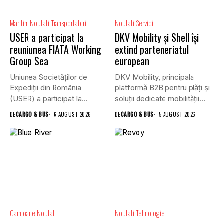
Maritim
Noutati
Transportatori
Noutati
Servicii
USER a participat la
DKV Mobility și Shell își
reuniunea FIATA Working
extind parteneriatul
Group Sea
european
Uniunea Societăților de
DKV Mobility, principala
Expediții din România
platformă B2B pentru plăți și
(USER) a participat la
soluții dedicate mobilității
reuniunea online...
rutiere,...
DE
CARGO & BUS
6 AUGUST 2026
DE
CARGO & BUS
5 AUGUST 2026
Camioane
Noutati
Noutati
Tehnologie