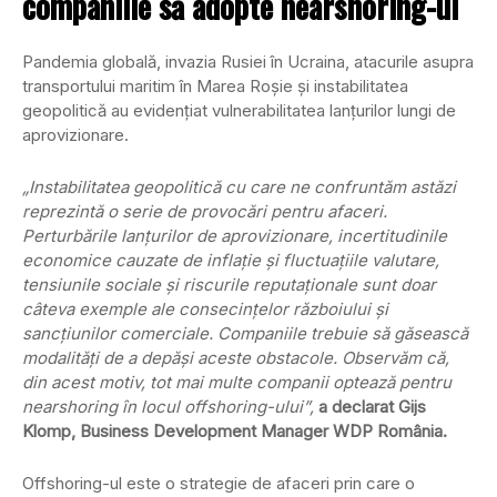
companiile să adopte nearshoring-ul
Pandemia globală, invazia Rusiei în Ucraina, atacurile asupra
transportului maritim în Marea Roșie și instabilitatea
geopolitică au evidențiat vulnerabilitatea lanțurilor lungi de
aprovizionare.
„Instabilitatea geopolitică cu care ne confruntăm astăzi
reprezintă o serie de provocări pentru afaceri.
Perturbările lanțurilor de aprovizionare, incertitudinile
economice cauzate de inflație și fluctuațiile valutare,
tensiunile sociale și riscurile reputaționale sunt doar
câteva exemple ale consecințelor războiului și
sancțiunilor comerciale. Companiile trebuie să găsească
modalități de a depăși aceste obstacole. Observăm că,
din acest motiv, tot mai multe companii optează pentru
nearshoring în locul offshoring-ului”,
a
declarat Gijs
Klomp, Business Development Manager WDP România.
Offshoring-ul este o strategie de afaceri prin care o