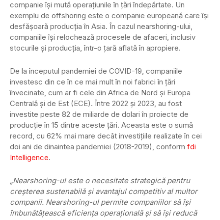
companie își mută operațiunile în țări îndepărtate. Un
exemplu de offshoring este o companie europeană care își
desfășoară producția în Asia. În cazul nearshoring-ului,
companiile își relochează procesele de afaceri, inclusiv
stocurile și producția, într-o țară aflată în apropiere.
De la începutul pandemiei de COVID-19, companiile
investesc din ce în ce mai mult în noi fabrici în țări
învecinate, cum ar fi cele din Africa de Nord și Europa
Centrală și de Est (ECE). Între 2022 și 2023, au fost
investite peste 82 de miliarde de dolari în proiecte de
producție în 15 dintre aceste țări. Aceasta este o sumă
record, cu 62% mai mare decât investițiile realizate în cei
doi ani de dinaintea pandemiei (2018-2019), conform
fdi
Intelligence
.
„Nearshoring-ul este o necesitate strategică pentru
creșterea sustenabilă și avantajul competitiv al multor
companii. Nearshoring-ul permite companiilor să își
îmbunătățească eficiența operațională și să își reducă