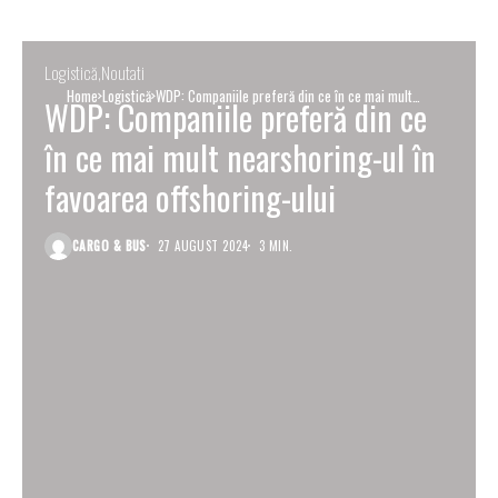
Logistică
Noutati
Home
Logistică
WDP: Companiile preferă din ce în ce mai mult
WDP: Companiile preferă din ce
nearshoring-ul în favoarea offshoring-ului
în ce mai mult nearshoring-ul în
favoarea offshoring-ului
CARGO & BUS
27 AUGUST 2024
3 MIN.