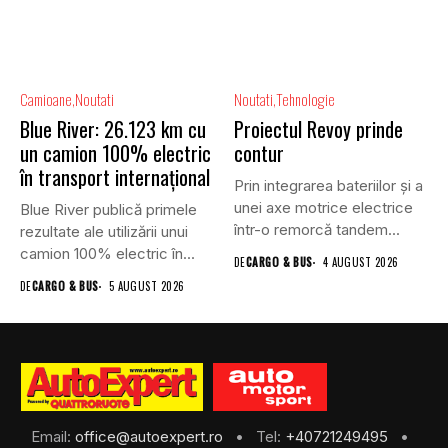
Camioane
Noutati
Noutati
Tehnologie
Blue River: 26.123 km cu
Proiectul Revoy prinde
un camion 100% electric
contur
în transport internațional
Prin integrarea bateriilor și a
unei axe motrice electrice
Blue River publică primele
într-o remorcă tandem...
rezultate ale utilizării unui
camion 100% electric în...
DE
CARGO & BUS
4 AUGUST 2026
DE
CARGO & BUS
5 AUGUST 2026
Email:
office@autoexpert.ro
• Tel:
+40721249495
•