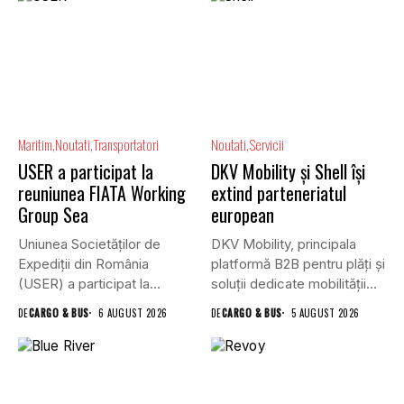
Maritim
Noutati
Transportatori
Noutati
Servicii
USER a participat la
DKV Mobility și Shell își
reuniunea FIATA Working
extind parteneriatul
Group Sea
european
Uniunea Societăților de
DKV Mobility, principala
Expediții din România
platformă B2B pentru plăți și
(USER) a participat la
soluții dedicate mobilității
reuniunea online...
rutiere,...
DE
CARGO & BUS
6 AUGUST 2026
DE
CARGO & BUS
5 AUGUST 2026