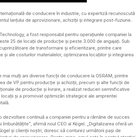
ternațională de conducere în industrie, cu expertiză recunoscută
ul lanțului de aprovizionare, achiziții și integrare post-fuziune.
Technology, a fost responsabil pentru operațiunile companiei la
peste 25 de locații de producție și peste 3.000 de angajați. Sub
rinzătoare de transformare și eficientizare, printre care
 și ale costurilor materialelor, optimizarea locațiilor și integrarea
 mai mulți ani diverse funcții de conducere la OSRAM, printre
ea de VP pentru producție și achiziții, precum și alte funcții de
ionale de producție și livrare, a realizat reduceri semnificative
noi locații și a promovat optimizări strategice ale amprentei
tală.
tă o dezvoltare continuă a companiei pentru a rămâne de succes
 îmbunătățite”, afirmă noul CEO al Kögel. „Digitalizarea oferă un
el și clienții noștri, doresc să conturez următorii pași de