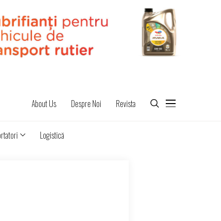
About Us
Despre Noi
Revista
rtatori
Logistică