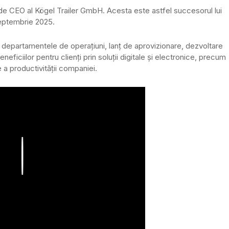
 de CEO al Kögel Trailer GmbH. Acesta este astfel succesorul lui
septembrie 2025.
e departamentele de operațiuni, lanț de aprovizionare, dezvoltare
neficiilor pentru clienți prin soluții digitale și electronice, precum
e a productivității companiei.
Play