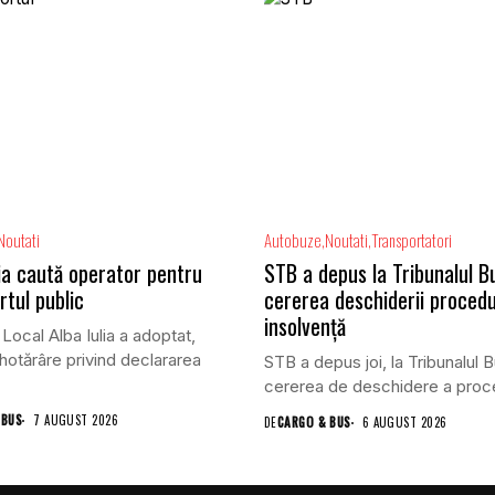
Noutati
Autobuze
Noutati
Transportatori
lia caută operator pentru
STB a depus la Tribunalul B
rtul public
cererea deschiderii procedu
insolvență
 Local Alba Iulia a adoptat,
 hotărâre privind declararea
STB a depus joi, la Tribunalul B
cererea de deschidere a proced
 BUS
7 AUGUST 2026
DE
CARGO & BUS
6 AUGUST 2026