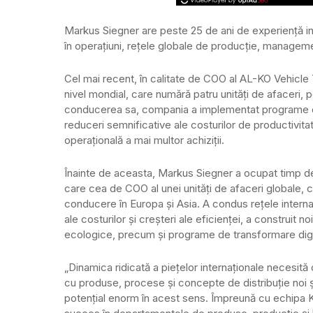
Markus Siegner are peste 25 de ani de experiență in
în operațiuni, rețele globale de producție, management
Cel mai recent, în calitate de COO al AL-KO Vehicle 
nivel mondial, care numără patru unități de afaceri, 
conducerea sa, compania a implementat programe cup
reduceri semnificative ale costurilor de productivitate
operațională a mai multor achiziții.
Înainte de aceasta, Markus Siegner a ocupat timp de
care cea de COO al unei unități de afaceri globale, c
conducere în Europa și Asia. A condus rețele internaț
ale costurilor și creșteri ale eficienței, a construit 
ecologice, precum și programe de transformare digi
„Dinamica ridicată a piețelor internaționale necesi
cu produse, procese și concepte de distribuție noi și
potențial enorm în acest sens. Împreună cu echipa Kög