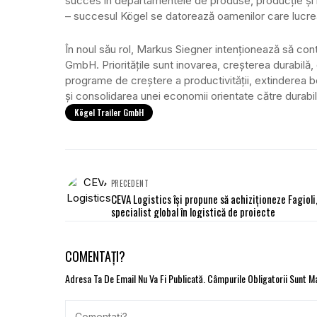
succes în departamentele de produse, producție și la
– succesul Kögel se datorează oamenilor care lucrea
În noul său rol, Markus Siegner intenționează să con
GmbH. Prioritățile sunt inovarea, creșterea durabilă,
programe de creștere a productivității, extinderea bene
și consolidarea unei economii orientate către durabilit
Kögel Trailer GmbH
PRECEDENT
CEVA Logistics își propune să achiziționeze Fagioli
specialist global în logistică de proiecte
COMENTAȚI?
Adresa Ta De Email Nu Va Fi Publicată.
Câmpurile Obligatorii Sunt 