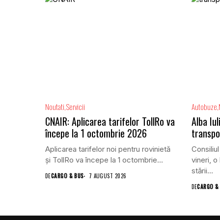
Noutati
Servicii
Autobuze
CNAIR: Aplicarea tarifelor TollRo va
Alba Iu
începe la 1 octombrie 2026
transpo
Aplicarea tarifelor noi pentru rovinietă
Consiliul
și TollRo va începe la 1 octombrie...
vineri, o
stării...
DE
CARGO & BUS
7 AUGUST 2026
DE
CARGO &