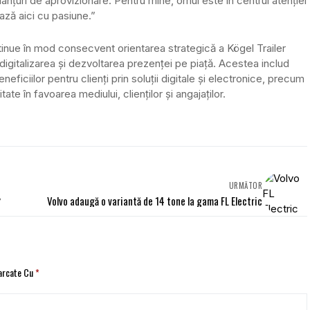
nțuri de aprovizionare. Pentru mine, omul este în centrul atenției
ză aici cu pasiune.”
tinue în mod consecvent orientarea strategică a Kögel Trailer
 digitalizarea și dezvoltarea prezenței pe piață. Acestea includ
ficiilor pentru clienți prin soluții digitale și electronice, precum
ate în favoarea mediului, clienților și angajaților.
URMĂTOR
,
Volvo adaugă o variantă de 14 tone la gama FL Electric
Marcate Cu
*