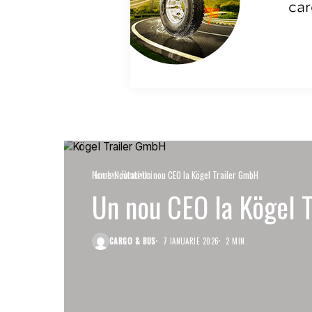
Noutati
Remorci
Home
Noutati
Un nou CEO la Kögel Trailer GmbH
Un nou CEO la Kögel 
CARGO & BUS
7 IANUARIE 2026
2 MIN.