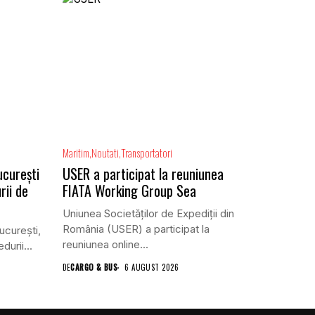
Maritim
Noutati
Transportatori
ucurești
USER a participat la reuniunea
rii de
FIATA Working Group Sea
Uniunea Societăților de Expediții din
România (USER) a participat la
ucureşti,
reuniunea online...
urii...
DE
CARGO & BUS
6 AUGUST 2026