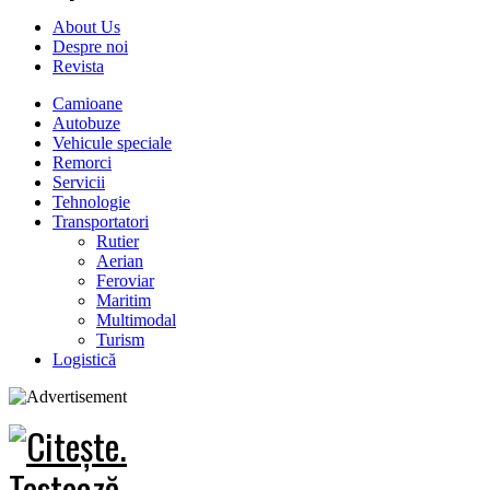
About Us
Despre noi
Revista
Camioane
Autobuze
Vehicule speciale
Remorci
Servicii
Tehnologie
Transportatori
Rutier
Aerian
Feroviar
Maritim
Multimodal
Turism
Logistică