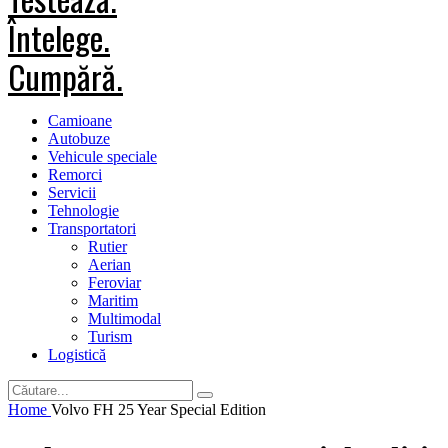
Camioane
Autobuze
Vehicule speciale
Remorci
Servicii
Tehnologie
Transportatori
Rutier
Aerian
Feroviar
Maritim
Multimodal
Turism
Logistică
Home
Volvo FH 25 Year Special Edition