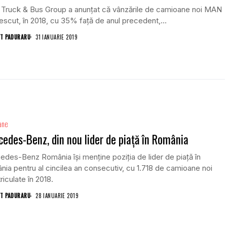
Truck & Bus Group a anunțat că vânzările de camioane noi MAN
escut, în 2018, cu 35% față de anul precedent,...
T PADURARU
31 IANUARIE 2019
ane
edes-Benz, din nou lider de piață în România
des-Benz România își menține poziția de lider de piață în
ia pentru al cincilea an consecutiv, cu 1.718 de camioane noi
riculate în 2018.
T PADURARU
28 IANUARIE 2019