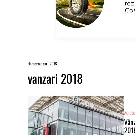
Home
vanzari 2018
vanzari 2018
Autob
Vânz
201