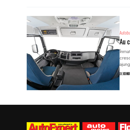
Autob
Au c
Înmat
cresc
ajung
DE
IONU