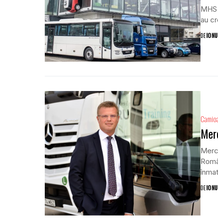
MHS 
au cr
DE
IONU
Camio
Merc
Merce
Român
înmat
DE
IONU