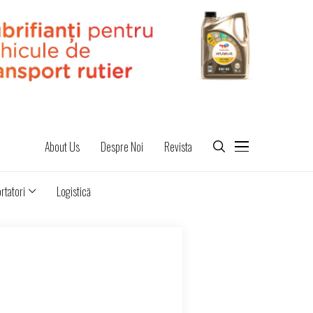
About Us
Despre Noi
Revista
rtatori
Logistică