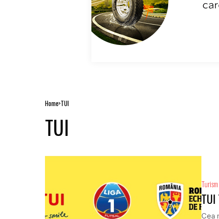
Home
TUI
TUI
Turism
TUI 
Cea m