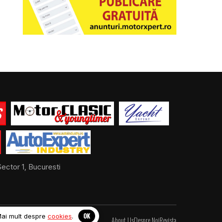
ector 1, Bucuresti
OK
Mai mult despre
cookies
.
About Us
Despre Noi
Revista