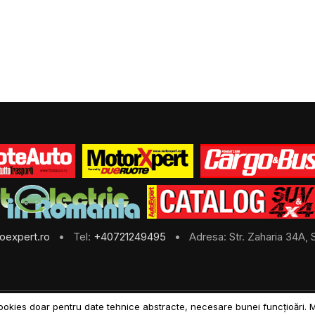
oexpert.ro
• Tel:
+40721249495
• Adresa: Str. Zaharia 34A, S
ookies doar pentru date tehnice abstracte, necesare bunei funcțioări. 