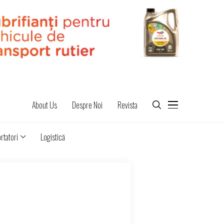
About Us
Despre Noi
Revista
rtatori
Logistică