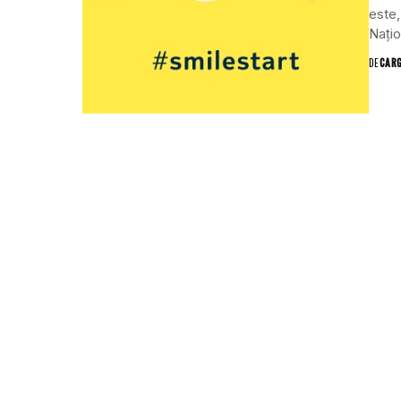
este,
Națio
DE
CAR