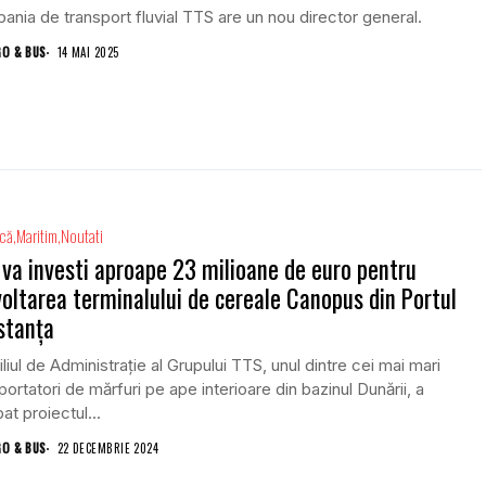
nia de transport fluvial TTS are un nou director general.
GO & BUS
14 MAI 2025
ică
Maritim
Noutati
va investi aproape 23 milioane de euro pentru
oltarea terminalului de cereale Canopus din Portul
stanţa
liul de Administraţie al Grupului TTS, unul dintre cei mai mari
portatori de mărfuri pe ape interioare din bazinul Dunării, a
at proiectul...
GO & BUS
22 DECEMBRIE 2024