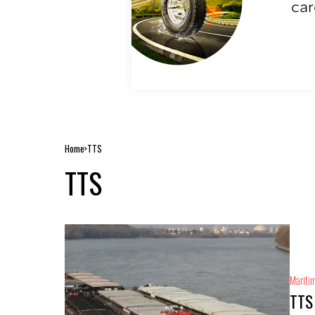
Home
TTS
TTS
Mariti
TTS 