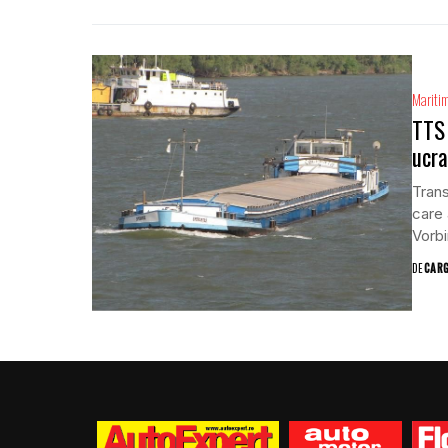
Mariti
TTS 
ucra
Trans
care 
Vorbi
DE
CAR