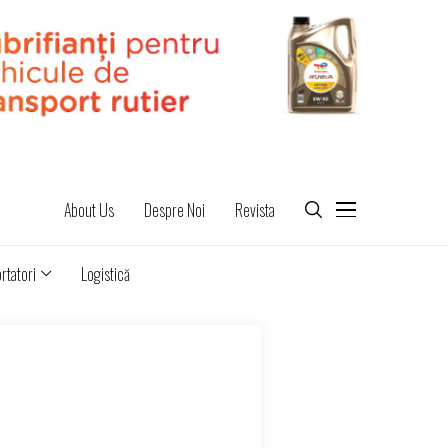
About Us
Despre Noi
Revista
rtatori
Logistică