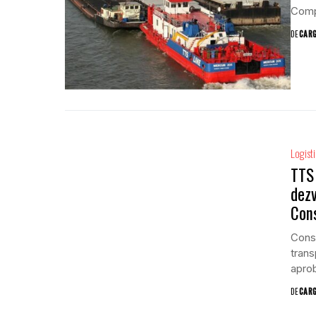
Compa
DE
CAR
Logist
TTS 
dezv
Con
Consi
trans
aprob
DE
CAR