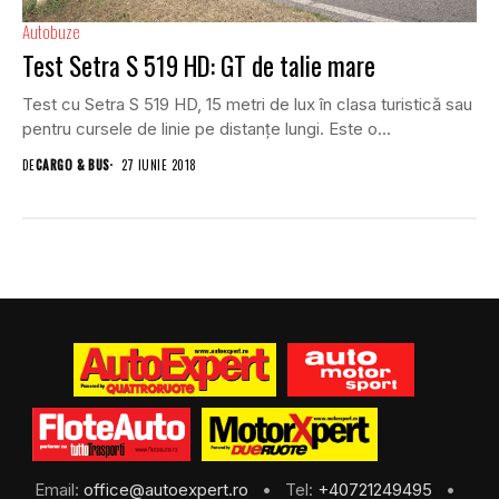
Autobuze
Test Setra S 519 HD: GT de talie mare
Test cu Setra S 519 HD, 15 metri de lux în clasa turistică sau
pentru cursele de linie pe distanțe lungi. Este o...
DE
CARGO & BUS
27 IUNIE 2018
Email:
office@autoexpert.ro
• Tel:
+40721249495
•