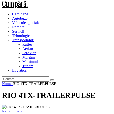
Camioane
Autobuze
Vehicule speciale
Remorci
Servicii
Tehnologie
Transportatori
Rutier
Aerian
Feroviar
Maritim
Multimodal
Turism
Logistică
Home
RIO 4TX-TRAILERPULSE
RIO 4TX-TRAILERPULSE
Remorci
Servicii