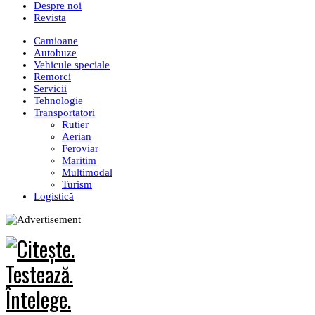
Despre noi
Revista
Camioane
Autobuze
Vehicule speciale
Remorci
Servicii
Tehnologie
Transportatori
Rutier
Aerian
Feroviar
Maritim
Multimodal
Turism
Logistică