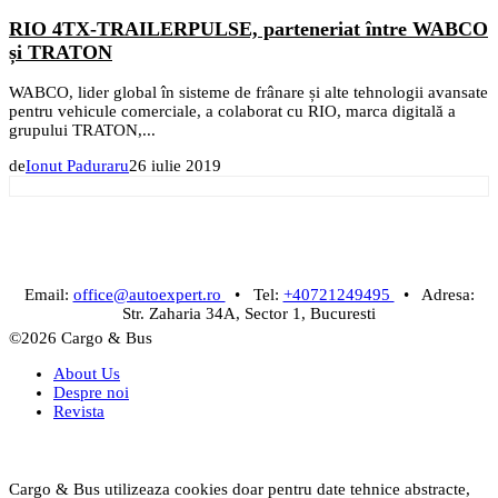
RIO 4TX-TRAILERPULSE, parteneriat între WABCO
și TRATON
WABCO, lider global în sisteme de frânare și alte tehnologii avansate
pentru vehicule comerciale, a colaborat cu RIO, marca digitală a
grupului TRATON,...
de
Ionut Paduraru
26 iulie 2019
Email:
office@autoexpert.ro
• Tel:
+40721249495
• Adresa:
Str. Zaharia 34A, Sector 1, Bucuresti
©2026 Cargo & Bus
About Us
Despre noi
Revista
Cargo & Bus utilizeaza cookies doar pentru date tehnice abstracte,