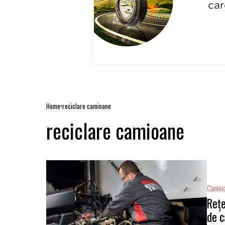
Home
reciclare camioane
reciclare camioane
Camio
Rețe
de 