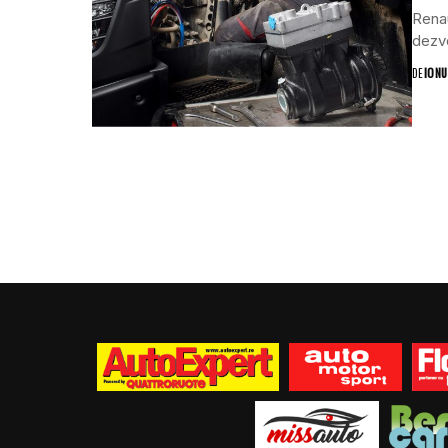
Renau
dezvo
DE
IONU