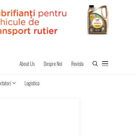
About Us
Despre Noi
Revista
rtatori
Logistică