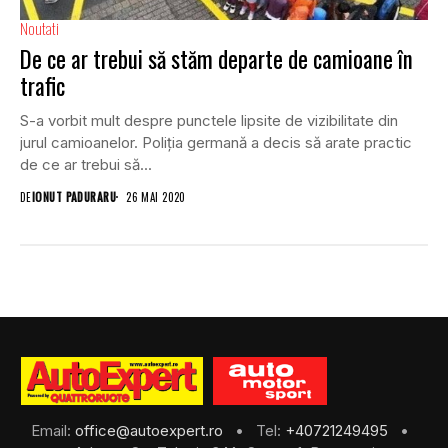
Noutati
De ce ar trebui să stăm departe de camioane în
trafic
S-a vorbit mult despre punctele lipsite de vizibilitate din
jurul camioanelor. Poliția germană a decis să arate practic
de ce ar trebui să...
DE
IONUT PADURARU
26 MAI 2020
Email:
office@autoexpert.ro
• Tel:
+40721249495
•