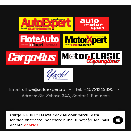
Email:
office@autoexpert.ro
• Tel:
+40721249495
•
Adresa: Str. Zaharia 34A, Sector 1, Bucuresti
Cargo & Bus utilizeaza cookies doar pentru date
OK
tehnice abstracte, necesare bunei funcțioări. Mai mult
©2026 Cargo & Bus
despre
cookies
.
About Us
Despre Noi
Revista