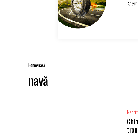
Home
navă
navă
Mariti
Chin
tran