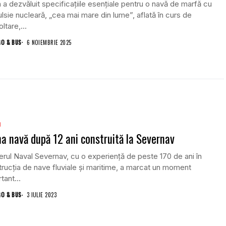
 a dezvăluit specificațiile esențiale pentru o navă de marfă cu
lsie nucleară, „cea mai mare din lume”, aflată în curs de
ltare,...
GO & BUS
6 NOIEMBRIE 2025
m
a navă după 12 ani construită la Severnav
erul Naval Severnav, cu o experiență de peste 170 de ani în
rucția de nave fluviale și maritime, a marcat un moment
tant...
GO & BUS
3 IULIE 2023