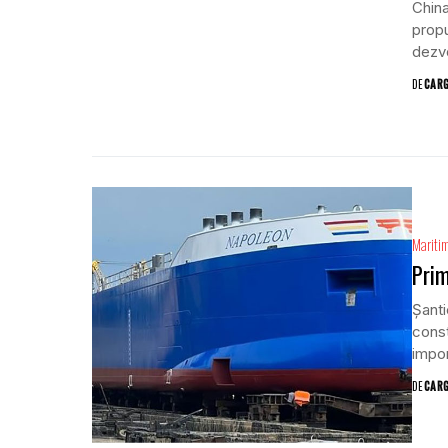
China
propu
dezvo
DE
CAR
Mariti
Prim
Șanti
const
impor
DE
CAR