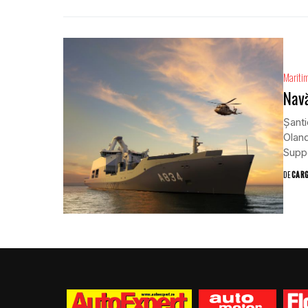
Mariti
Navă
Şanti
Olan
Suppo
DE
CAR