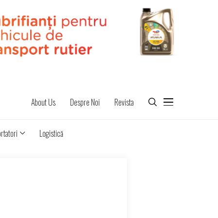
About Us
Despre Noi
Revista
rtatori
Logistică