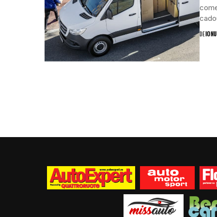
comer
cadou
DE
IONU