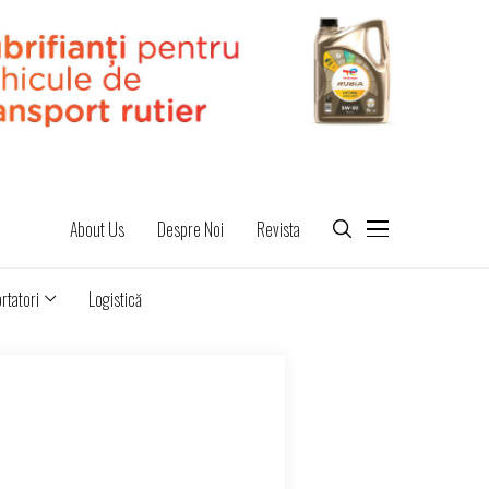
About Us
Despre Noi
Revista
rtatori
Logistică