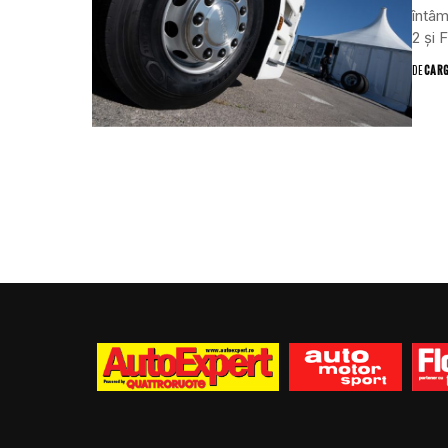
întâ
2 și
DE
CAR