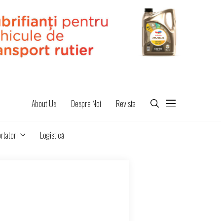
About Us
Despre Noi
Revista
rtatori
Logistică